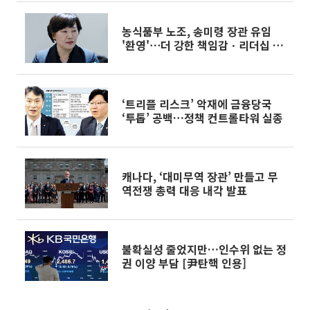
농식품부 노조, 송미령 장관 유임
'환영'⋯더 강한 책임감ㆍ리더십 기
대
‘트리플 리스크’ 악재에 금융당국
‘투톱’ 공백…정책 컨트롤타워 실종
캐나다, ‘대미무역 장관’ 만들고 무
역전쟁 총력 대응 내각 발표
불확실성 줄었지만…인수위 없는 정
권 이양 부담 [尹탄핵 인용]