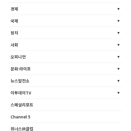
경제
국제
정치
사회
오피니언
문화·라이프
뉴스발전소
이투데이TV
스페셜리포트
Channel 5
위너스IR클럽