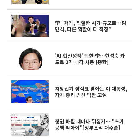
李 “개각, 적절한 시기·규모로…김
민석, 다른 역할이 더 적정”
'AI·혁신성장' 택한 李…한성숙 카
드로 2기 내각 시동 [종합]
지방선거 성적표 받아든 이 대통령,
차기 총리 인선 막판 고심
정권 바뀔 때마다 뒤집기… "초기
공백 막아야"[정부조직 대수술]