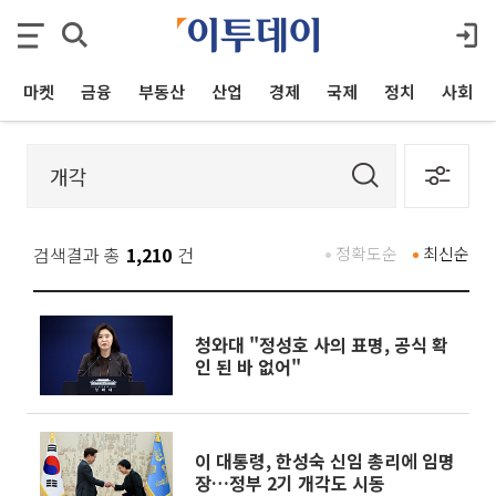
마켓
금융
부동산
산업
경제
국제
정치
사회
검색결과 총
1,210
건
정확도순
최신순
청와대 "정성호 사의 표명, 공식 확
인 된 바 없어"
이 대통령, 한성숙 신임 총리에 임명
장…정부 2기 개각도 시동