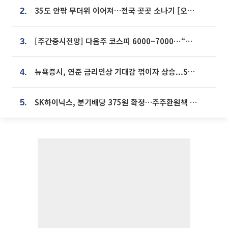
35도 안팎 무더위 이어져…전국 곳곳 소나기 [오늘 날씨]
2.
[주간증시전망] 다음주 코스피 6000~7000⋯“外人 수급은 정책이 변수”
3.
뉴욕증시, 연준 금리인상 기대감 꺾이자 상승...S&P500 사상 최고치 [종합]
4.
SK하이닉스, 분기배당 375원 확정…주주환원책 9월로 앞당겨 발표
5.