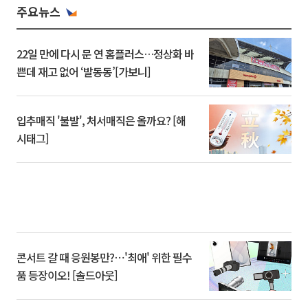
주요뉴스
22일 만에 다시 문 연 홈플러스…정상화 바
쁜데 재고 없어 ‘발동동’[가보니]
입추매직 '불발', 처서매직은 올까요? [해
시태그]
콘서트 갈 때 응원봉만?⋯'최애' 위한 필수
품 등장이오! [솔드아웃]