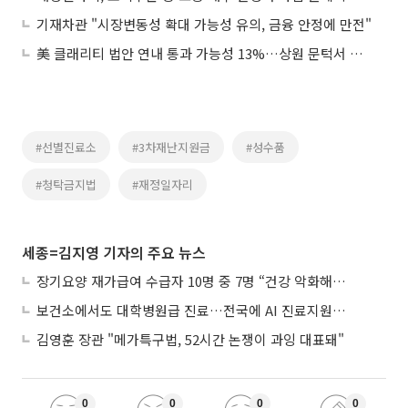
기재차관 "시장변동성 확대 가능성 유의, 금융 안정에 만전"
美 클래리티 법안 연내 통과 가능성 13%…상원 문턱서 제동
#선별진료소
#3차재난지원금
#성수품
#청탁금지법
#재정일자리
세종=김지영 기자의 주요 뉴스
장기요양 재가급여 수급자 10명 중 7명 “건강 악화해도 집에서”
보건소에서도 대학병원급 진료…전국에 AI 진료지원도구 보급
김영훈 장관 "메가특구법, 52시간 논쟁이 과잉 대표돼"
0
0
0
0