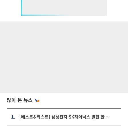
많이 본 뉴스
[베스트&워스트] 삼성전자·SK하이닉스 밀린 한 주…상상인증권은 85% 급등
1.