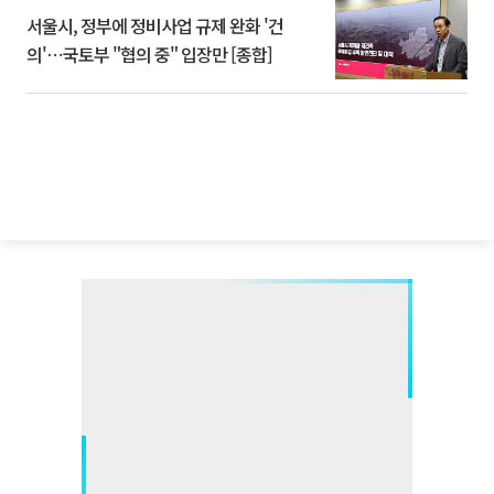
서울시, 정부에 정비사업 규제 완화 '건
의'⋯국토부 "협의 중" 입장만 [종합]