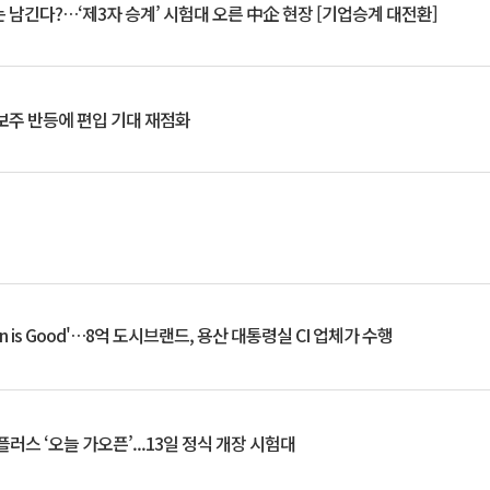
 남긴다?…‘제3자 승계’ 시험대 오른 中企 현장 [기업승계 대전환]
후보주 반등에 편입 기대 재점화
an is Good'…8억 도시브랜드, 용산 대통령실 CI 업체가 수행
플러스 ‘오늘 가오픈’...13일 정식 개장 시험대