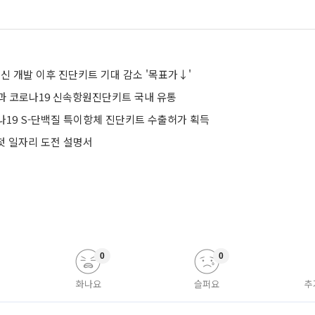
백신 개발 이후 진단키트 기대 감소 '목표가↓'
과 코로나19 신속항원진단키트 국내 유통
나19 S-단백질 특이항체 진단키트 수출허가 획득
 첫 일자리 도전 설명서
0
0
화나요
슬퍼요
추