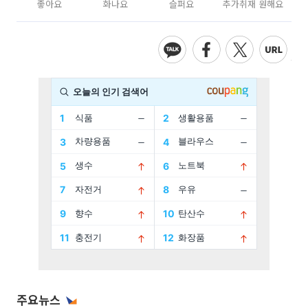
좋아요
화나요
슬퍼요
추가취재 원해요
주요뉴스