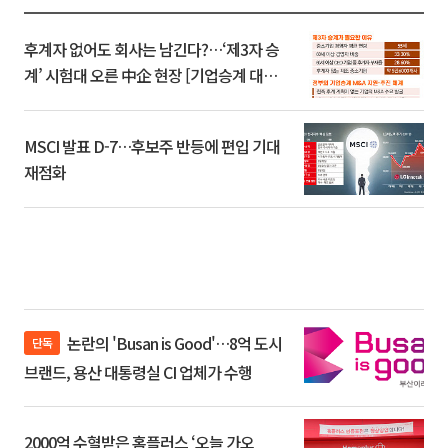
후계자 없어도 회사는 남긴다?…‘제3자 승
계’ 시험대 오른 中企 현장 [기업승계 대전
환]
MSCI 발표 D-7…후보주 반등에 편입 기대
재점화
논란의 'Busan is Good'…8억 도시
단독
브랜드, 용산 대통령실 CI 업체가 수행
2000억 수혈받은 홈플러스 ‘오늘 가오