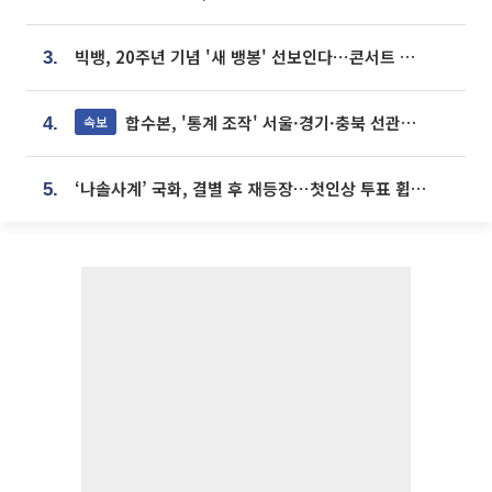
빅뱅, 20주년 기념 '새 뱅봉' 선보인다⋯콘서트 앞두고 팝업 개최
3.
합수본, '통계 조작' 서울·경기·충북 선관위 등 추가 압수수색
속보
4.
‘나솔사계’ 국화, 결별 후 재등장⋯첫인상 투표 휩쓸고 ‘인기녀’ 등극
5.