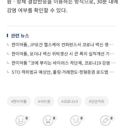
원ㆍ항체 결합반응을 이용하는 방식으로, 30분 내에
감염 여부를 확인할 수 있다.
관련 뉴스
한미약품, JP모건 헬스케어 컨퍼런스서 코로나 백신 생산ㆍ신약 파이프라인 소개
한미약품, 모더나 백신 위탁생산 시 큰 폭의 실적개선 기대 - 하나금융투자
한미약품 “코에 뿌리는 바이러스 차단제, 코로나19 감염 막는데 효과”
STO 하위법규 예상안, 풀링·거래한도·정형증권 로드맵 제시
#한미약품
#서브원
#코로나19
#진단키트
0
0
0
0