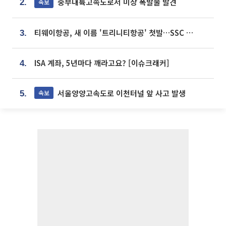
중부내륙고속도로서 미상 폭발물 발견
속보
2.
티웨이항공, 새 이름 '트리니티항공' 첫발…SSC 전략 본격화
3.
ISA 계좌, 5년마다 깨라고요? [이슈크래커]
4.
서울양양고속도로 이천터널 앞 사고 발생
속보
5.