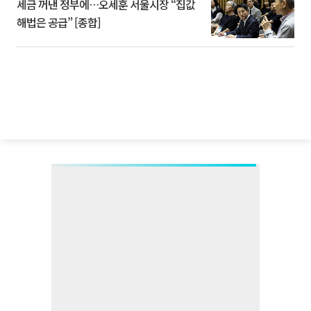
세금 꺼낸 정부에…오세훈 서울시장 “집값
해법은 공급” [종합]