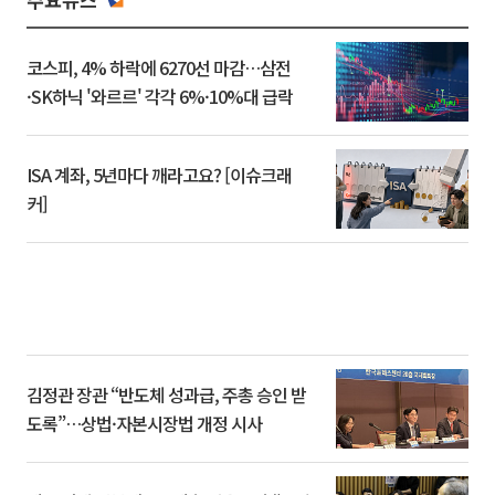
코스피, 4% 하락에 6270선 마감…삼전
·SK하닉 '와르르' 각각 6%·10%대 급락
ISA 계좌, 5년마다 깨라고요? [이슈크래
커]
김정관 장관 “반도체 성과급, 주총 승인 받
도록”…상법·자본시장법 개정 시사