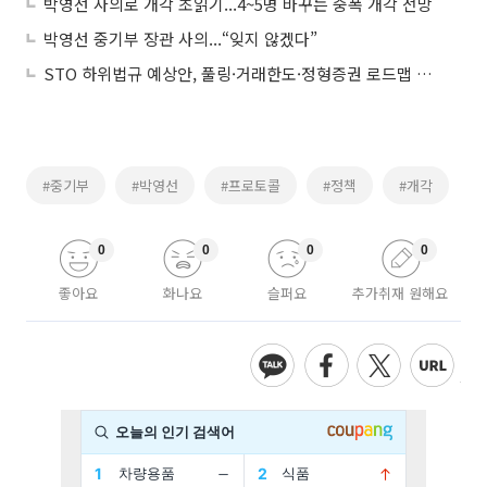
박영선 사의로 개각 초읽기...4~5명 바꾸는 중폭 개각 전망
박영선 중기부 장관 사의...“잊지 않겠다”
STO 하위법규 예상안, 풀링·거래한도·정형증권 로드맵 제시
#중기부
#박영선
#프로토콜
#정책
#개각
0
0
0
0
좋아요
화나요
슬퍼요
추가취재 원해요