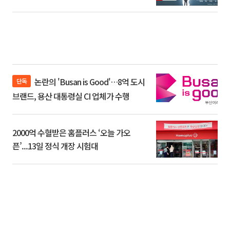
논란의 'Busan is Good'…8억 도시
단독
브랜드, 용산 대통령실 CI 업체가 수행
2000억 수혈받은 홈플러스 ‘오늘 가오
픈’...13일 정식 개장 시험대