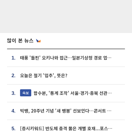
많이 본 뉴스
태풍 '돌핀' 오키나와 접근…일본기상청 경로 업데이트
1.
오늘은 절기 '입추', 뜻은?
2.
합수본, '통계 조작' 서울·경기·충북 선관위 등 추가 압수수색
속보
3.
빅뱅, 20주년 기념 '새 뱅봉' 선보인다⋯콘서트 앞두고 팝업 개최
4.
[증시키워드] 반도체 충격 뚫은 개별 호재...포스코퓨처엠·에코프로·한화솔루션 '눈길'
5.