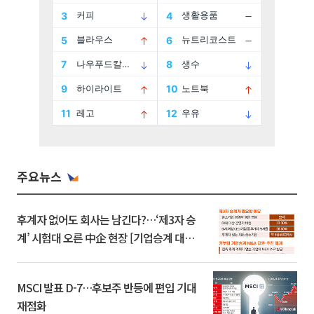
주요뉴스
후계자 없어도 회사는 남긴다?…‘제3자 승
계’ 시험대 오른 中企 현장 [기업승계 대전
환]
MSCI 발표 D-7…후보주 반등에 편입 기대
재점화