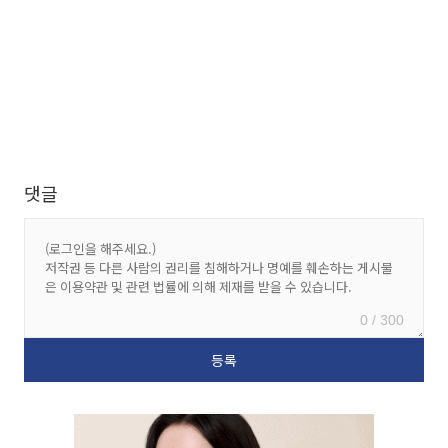
댓글
0 / 300