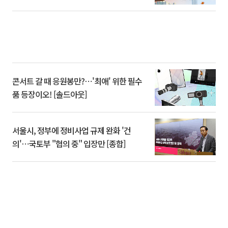
콘서트 갈 때 응원봉만?⋯'최애' 위한 필수
품 등장이오! [솔드아웃]
서울시, 정부에 정비사업 규제 완화 '건
의'⋯국토부 "협의 중" 입장만 [종합]