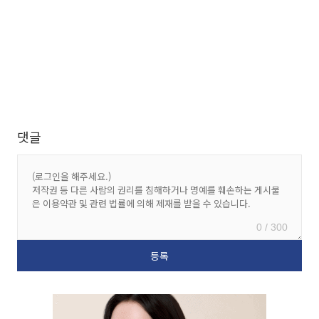
댓글
0 / 300