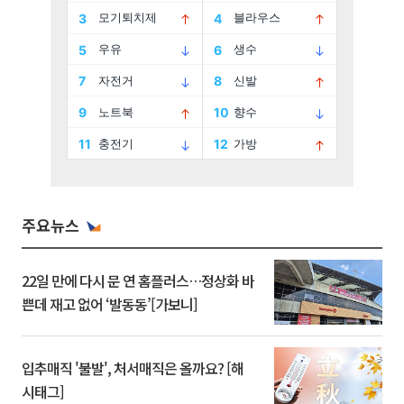
주요뉴스
22일 만에 다시 문 연 홈플러스…정상화 바
쁜데 재고 없어 ‘발동동’[가보니]
입추매직 '불발', 처서매직은 올까요? [해
시태그]