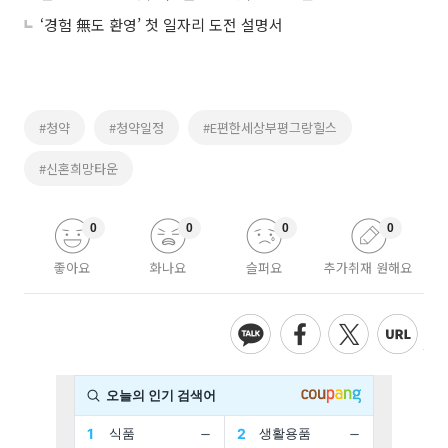
‘경험 無도 환영’ 첫 일자리 도전 설명서
#청약
#청약일정
#E편한세상부평그랑힐스
#신혼희망타운
0
0
0
0
좋아요
화나요
슬퍼요
추가취재 원해요