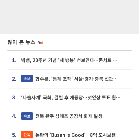
많이 본 뉴스
빅뱅, 20주년 기념 '새 뱅봉' 선보인다⋯콘서트 앞두고 팝업 개최
1.
합수본, '통계 조작' 서울·경기·충북 선관위 등 추가 압수수색
속보
2.
‘나솔사계’ 국화, 결별 후 재등장⋯첫인상 투표 휩쓸고 ‘인기녀’ 등극
3.
전북 완주 삼례읍 공장서 화재 발생
속보
4.
논란의 'Busan is Good'…8억 도시브랜드, 용산 대통령실 CI 업체가 수행
단독
5.