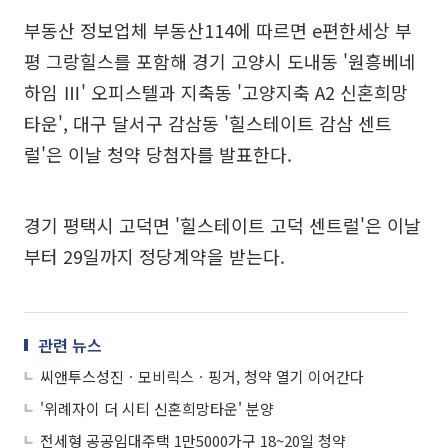
부동산 정보업체 부동산114에 따르면 e편한세상 부
평 그랑힐스를 포함해 경기 고양시 도내동 '원흥베네
하임 Ⅲ' 오피스텔과 지축동 '고양지축 A2 신혼희망
타운', 대구 달서구 감삼동 '힐스테이트 감삼 센트
럴'은 이날 청약 당첨자를 발표한다.
경기 평택시 고덕면 '힐스테이트 고덕 센트럴'은 이날
부터 29일까지 정당계약을 받는다.
관련 뉴스
씨앤투스성진ㆍ모비릭스ㆍ핑거, 청약 열기 이어간다
'위례자이 더 시티 신혼희망타운' 분양
전세형 공공임대주택 1만5000가구 18~20일 청약