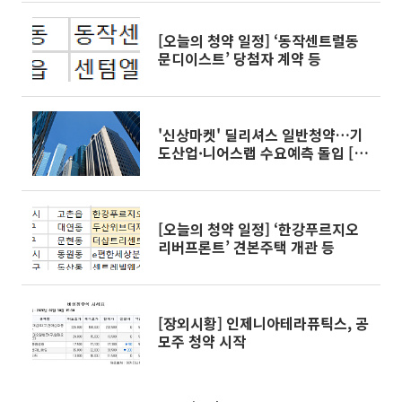
[오늘의 청약 일정] ‘동작센트럴동
문디이스트’ 당첨자 계약 등
'신상마켓' 딜리셔스 일반청약…기
도산업·니어스랩 수요예측 돌입 [주
간 IPO]
[오늘의 청약 일정] ‘한강푸르지오
리버프론트’ 견본주택 개관 등
[장외시황] 인제니아테라퓨틱스, 공
모주 청약 시작