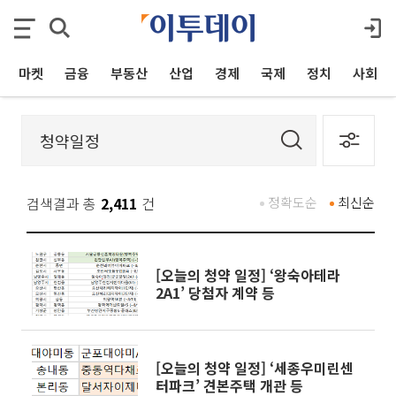
마켓
금융
부동산
산업
경제
국제
정치
사회
검색결과 총
2,411
건
정확도순
최신순
[오늘의 청약 일정] ‘왕숙아테라
2A1’ 당첨자 계약 등
[오늘의 청약 일정] ‘세종우미린센
터파크’ 견본주택 개관 등