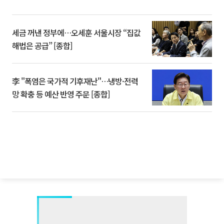
세금 꺼낸 정부에…오세훈 서울시장 “집값
해법은 공급” [종합]
李 "폭염은 국가적 기후재난"…냉방·전력
망 확충 등 예산 반영 주문 [종합]