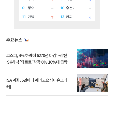
주요뉴스
코스피, 4% 하락에 6270선 마감…삼전
·SK하닉 '와르르' 각각 6%·10%대 급락
ISA 계좌, 5년마다 깨라고요? [이슈크래
커]