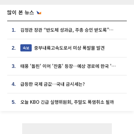
많이 본 뉴스
김정관 장관 “반도체 성과급, 주총 승인 받도록”…상법·자본시장법 개정 시사
1.
중부내륙고속도로서 미상 폭발물 발견
속보
2.
태풍 '돌핀' 이어 '찬홈' 등장…예상 경로에 한국 '한숨'
3.
급등한 국제 금값…국내 금시세는?
4.
오늘 KBO 긴급 실행위원회, 주말도 폭염취소 될까
5.