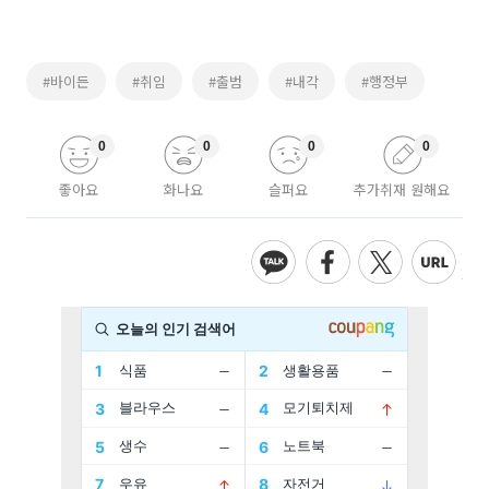
#바이든
#취임
#출범
#내각
#행정부
0
0
0
0
좋아요
화나요
슬퍼요
추가취재 원해요