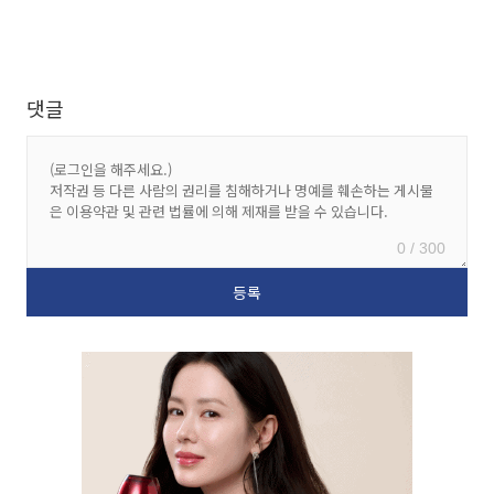
댓글
0 / 300