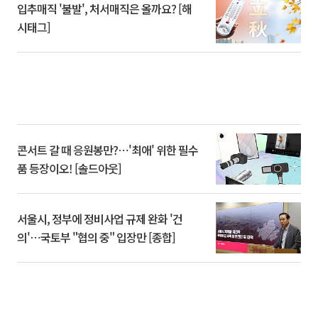
입추매직 '불발', 처서매직은 올까요? [해
시태그]
콘서트 갈 때 응원봉만?⋯'최애' 위한 필수
품 등장이오! [솔드아웃]
서울시, 정부에 정비사업 규제 완화 '건
의'⋯국토부 "협의 중" 입장만 [종합]