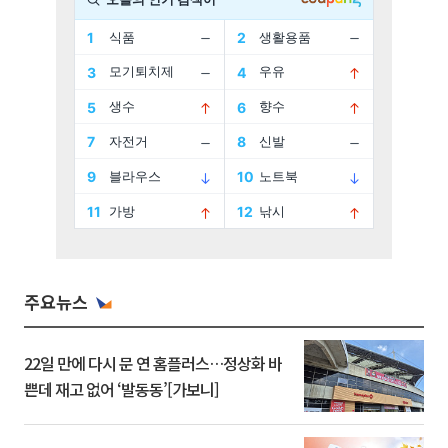
주요뉴스
22일 만에 다시 문 연 홈플러스…정상화 바
쁜데 재고 없어 ‘발동동’[가보니]