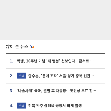
많이 본 뉴스
빅뱅, 20주년 기념 '새 뱅봉' 선보인다⋯콘서트 앞두고 팝업 개최
1.
합수본, '통계 조작' 서울·경기·충북 선관위 등 추가 압수수색
속보
2.
‘나솔사계’ 국화, 결별 후 재등장⋯첫인상 투표 휩쓸고 ‘인기녀’ 등극
3.
전북 완주 삼례읍 공장서 화재 발생
속보
4.