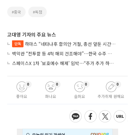
#중국
#독점
고대영 기자의 주요 뉴스
하마스 “네타냐후 합의안 거절, 총선 앞둔 시간 끌기”
단독
백악관 “전투함 등 4척 해외 건조해야”⋯한국 수주 기대
스페이스X 1차 '보호예수 해제' 임박⋯“주가 추가 하락 가능성”
0
0
0
0
좋아요
화나요
슬퍼요
추가취재 원해요