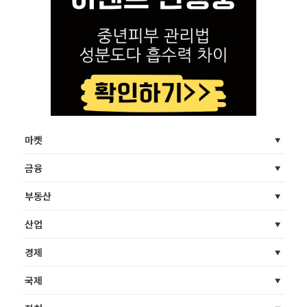
마켓
금융
부동산
산업
경제
국제