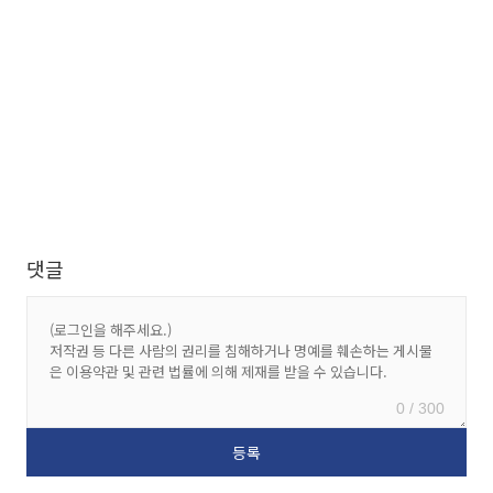
댓글
0 / 300