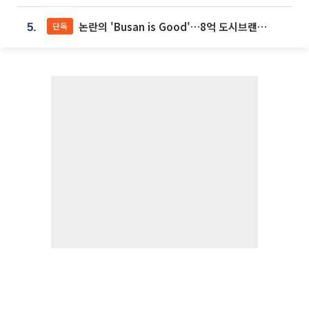
논란의 'Busan is Good'…8억 도시브랜드, 용산 대통령실 CI 업체가 수행
단독
5.