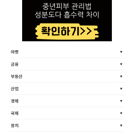
마켓
금융
부동산
산업
경제
국제
정치