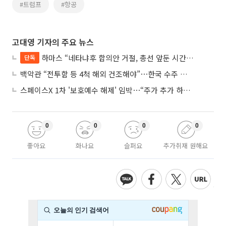
#트럼프
#항공
고대영 기자의 주요 뉴스
하마스 “네타냐후 합의안 거절, 총선 앞둔 시간 끌기”
단독
백악관 “전투함 등 4척 해외 건조해야”⋯한국 수주 기대
스페이스X 1차 '보호예수 해제' 임박⋯“주가 추가 하락 가능성”
0
0
0
0
좋아요
화나요
슬퍼요
추가취재 원해요