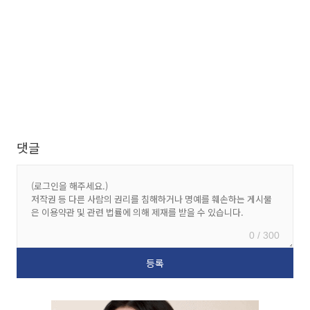
댓글
0 / 300