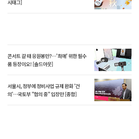
시태그]
콘서트 갈 때 응원봉만?⋯'최애' 위한 필수
품 등장이오! [솔드아웃]
서울시, 정부에 정비사업 규제 완화 '건
의'⋯국토부 "협의 중" 입장만 [종합]