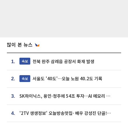
많이 본 뉴스
전북 완주 삼례읍 공장서 화재 발생
속보
1.
서울도 '40도'…오늘 노원 40.2도 기록
속보
2.
SK하이닉스, 용인·청주에 54조 투자…AI 메모리 생산기지 키운다
3.
'2TV 생생정보' 오늘방송맛집- 배우 강성진 단골! 쌀국수ㆍ푸팟퐁 커리 맛집 '블○○○'
4.