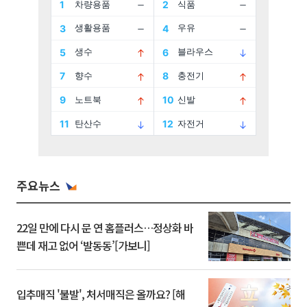
주요뉴스
22일 만에 다시 문 연 홈플러스…정상화 바
쁜데 재고 없어 ‘발동동’[가보니]
입추매직 '불발', 처서매직은 올까요? [해