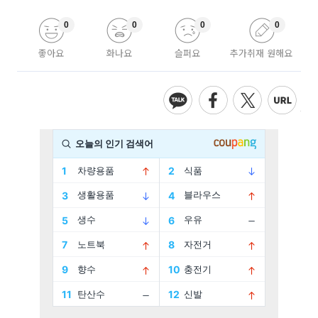
0
0
0
0
좋아요
화나요
슬퍼요
추가취재 원해요