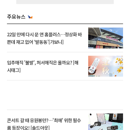
주요뉴스
22일 만에 다시 문 연 홈플러스…정상화 바
쁜데 재고 없어 ‘발동동’[가보니]
입추매직 '불발', 처서매직은 올까요? [해
시태그]
콘서트 갈 때 응원봉만?⋯'최애' 위한 필수
품 등장이오! [솔드아웃]