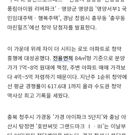
풍림아이원 리버파크'ㆍ영양군 영양읍 '영양서부1 국
민임대주택ㆍ행복주택', 경남 창원시 충무동 '충무동
마린힐즈'에선 청약 당첨자를 발표한다.
이 가운데 위례 자이 더 시티는 로또 아파트로 청약
흥행에 대성공했다.
전용면적
84㎡형 기준으로 분양
가가 7억~8억 원대에 책정, 주변 아파트 매매 가격보
다 4억~5억 저렴하기 때문이다. 지난주 1순위 청약에
선 평균 경쟁률이 617.6대 1까지 올라 수도권 청약
역사상 최고 기록을 세웠다.
충북 청주시 가경동 '가경 아이파크 5단지'와 충남 아
산시 탕정면 '호반써밋 그랜드마크 ⅠㆍⅢ'는 이날부