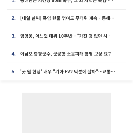
동해안은 시간당 80㎜ 폭우, 그 외 지역은 폭염…‘극과 극 날씨’
1.
[내일 날씨] 폭염 한풀 꺾여도 무더위 계속⋯동해안 이틀 연속 비
2.
임영웅, 어느덧 데뷔 10주년⋯"가진 것 없던 시절, 내 앞엔 20명의 팬뿐"
3.
이남오 함평군수, 군공항 소음피해 함평 보상 요구
4.
'굿 윌 헌팅' 배우 "기아 EV2 덕분에 살아"…교통사고 후 안전성 극찬
5.