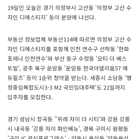
19일인 오늘은 경기 의정부시 고산동 '의정부 고산 수
자인 디에스티지' 등이 분양에 나선다.
부동산 정보업체 부동산114에 따르면 의정부 고산 수
자인 디에스티지를 포함해 인천 연수구 선학동 '한화
포레나 인천연수'와 부산 동구 수정동 '모티 더 베스
트빌', 광주 북구 운암동 '운암동 한국아델리움57 에
듀힐즈' 등이 1순위 청약을 받는다. 세종시 소담동 '행
정중심복합도시3-3 M2 국민임대주택'도 21일까지
입주자를 모집한다.
경기 성남시 창곡동 ''위례 자이 더 시티'와 강원 강릉
시 내곡동 '강릉 자이 파인베뉴', 경북 구미시 원평동
'구미 IC 광신프로그레스'ㆍ안동시 용상동 '안동용상