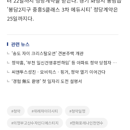
터 22일까지 정당계약을 받는다. 경기 화성시 봉담읍
'봉담2지구 중흥S클래스 3차 에듀시티' 정당계약은
25일까지다.
관련 뉴스
'송도 자이 크리스탈오션' 견본주택 개관
청약홈, ‘부천 일신건영휴먼하임’ 등 아파트 청약 당첨자 발표
씨앤투스성진ㆍ모비릭스ㆍ핑거, 청약 열기 이어간다
‘경험 無도 환영’ 첫 일자리 도전 설명서
#청약
#위례자이더시티
#청약일정
#의정부고산수자인디에스티지
#한화포레나인천연수