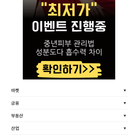
마켓
금융
부동산
산업