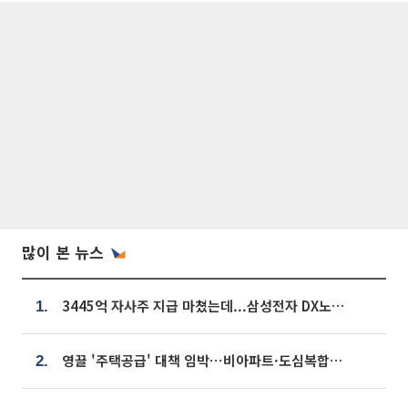
많이 본 뉴스
3445억 자사주 지급 마쳤는데...삼성전자 DX노조, 뒤늦은 '떼쓰기 집회'
1.
영끌 '주택공급' 대책 임박⋯비아파트·도심복합까지 총동원
2.