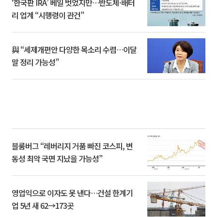
‘한국판 IRA’ 베일 벗었지만…반도체·배터
리 업계 “시행령이 관건”
與 “세제개편안 다양한 목소리 수렴…이달
말 정리 가능성”
블룸버그 “레버리지 거품 빠진 코스피, 변
동성 최악 국면 지났을 가능성”
영업익으로 이자도 못 낸다…건설 한계기
업 5년 새 62→173곳