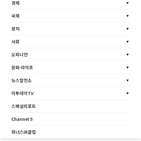
경제
국제
정치
사회
오피니언
문화·라이프
뉴스발전소
이투데이TV
스페셜리포트
Channel 5
위너스IR클럽