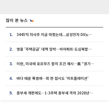
많이 본 뉴스
3445억 자사주 지급 마쳤는데...삼성전자 DX노조, 뒤늦은 '떼쓰기 집회'
1.
영끌 '주택공급' 대책 임박⋯비아파트·도심복합까지 총동원
2.
이란, 미국에 호르무즈 합의 조건 제시…美 “경기 아직 안 끝나” [종합]
3.
바다 태운 폭염에…회 한 접시도 ‘히트플레이션’
4.
종부세 개편에도…1·3주택 종부세 격차 2028년부터 확대
5.