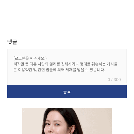
댓글
0 / 300