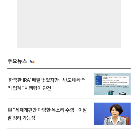
주요뉴스
‘한국판 IRA’ 베일 벗었지만…반도체·배터
리 업계 “시행령이 관건”
與 “세제개편안 다양한 목소리 수렴…이달
말 정리 가능성”