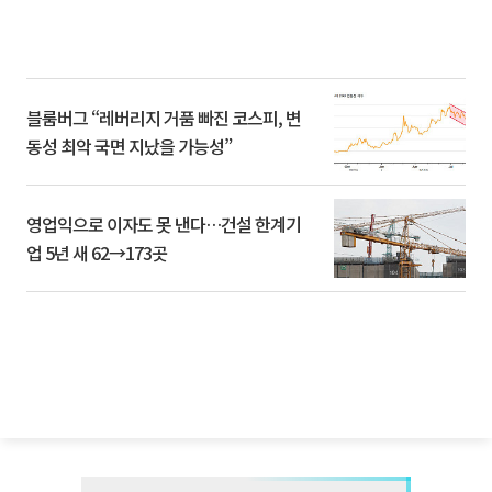
블룸버그 “레버리지 거품 빠진 코스피, 변
동성 최악 국면 지났을 가능성”
영업익으로 이자도 못 낸다…건설 한계기
업 5년 새 62→173곳