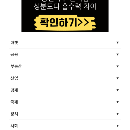
마켓
금융
부동산
산업
경제
국제
정치
사회