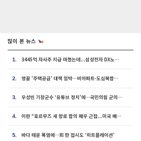
많이 본 뉴스
3445억 자사주 지급 마쳤는데...삼성전자 DX노조, 뒤늦은 '떼쓰기 집회'
1.
영끌 '주택공급' 대책 임박⋯비아파트·도심복합까지 총동원
2.
우성빈 기장군수 ‘유튜브 정치’에…국민의힘 군의원들 집단 반발
3.
이란 “호르무즈 새 항로 합의 매우 근접...미국 배상 먼저”
4.
바다 태운 폭염에…회 한 접시도 ‘히트플레이션’
5.