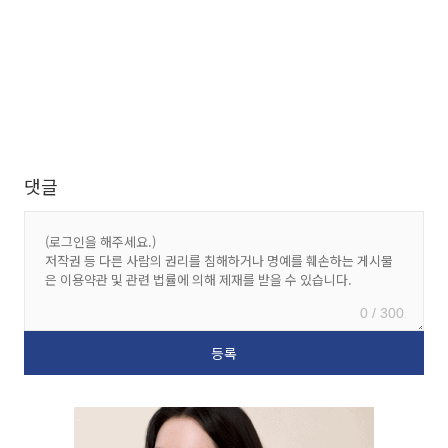
댓글
0 / 300