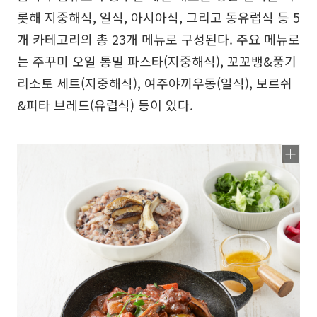
롯해 지중해식, 일식, 아시아식, 그리고 동유럽식 등 5
개 카테고리의 총 23개 메뉴로 구성된다. 주요 메뉴로
는 주꾸미 오일 통밀 파스타(지중해식), 꼬꼬뱅&풍기
리소토 세트(지중해식), 여주야끼우동(일식), 보르쉬
&피타 브레드(유럽식) 등이 있다.