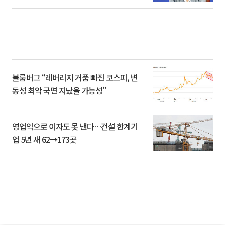
블룸버그 “레버리지 거품 빠진 코스피, 변
동성 최악 국면 지났을 가능성”
영업익으로 이자도 못 낸다…건설 한계기
업 5년 새 62→173곳