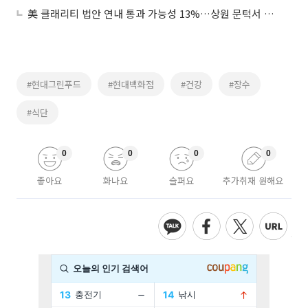
美 클래리티 법안 연내 통과 가능성 13%…상원 문턱서 제동
#현대그린푸드
#현대백화점
#건강
#장수
#식단
0
0
0
0
좋아요
화나요
슬퍼요
추가취재 원해요