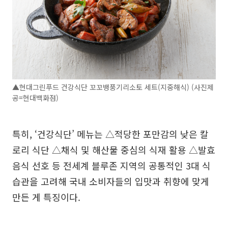
▲현대그린푸드 건강식단 꼬꼬뱅풍기리소토 세트(지중해식) (사진제
공=현대백화점)
특히, ‘건강식단’ 메뉴는 △적당한 포만감의 낮은 칼
로리 식단 △채식 및 해산물 중심의 식재 활용 △발효
음식 선호 등 전세계 블루존 지역의 공통적인 3대 식
습관을 고려해 국내 소비자들의 입맛과 취향에 맞게
만든 게 특징이다.