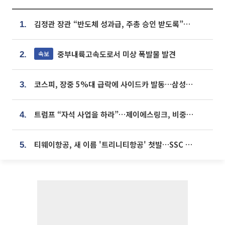
김정관 장관 “반도체 성과급, 주총 승인 받도록”…상법·자본시장법 개정 시사
1.
중부내륙고속도로서 미상 폭발물 발견
속보
2.
코스피, 장중 5%대 급락에 사이드카 발동…삼성·SK 동반 폭락
3.
트럼프 “자석 사업을 하라”…제이에스링크, 비중국 영구자석 공급망 구축 속도
4.
티웨이항공, 새 이름 '트리니티항공' 첫발…SSC 전략 본격화
5.