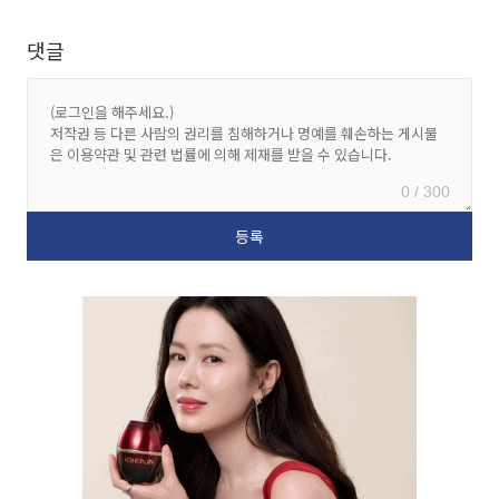
댓글
0 / 300