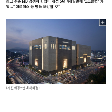
최고 수준 MD 경쟁력 힘입어 개점 5년 4개월만에 '1조클럽' 가
입...“에르메스 등 명품 보강할 것”
(사진제공=현대백화점)