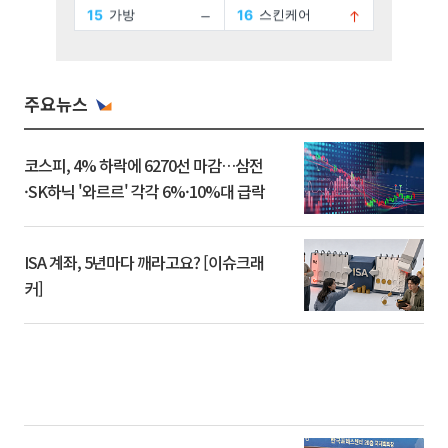
주요뉴스
코스피, 4% 하락에 6270선 마감…삼전
·SK하닉 '와르르' 각각 6%·10%대 급락
ISA 계좌, 5년마다 깨라고요? [이슈크래
커]