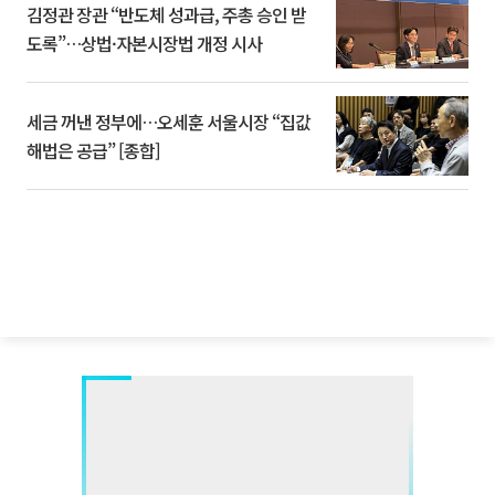
김정관 장관 “반도체 성과급, 주총 승인 받
도록”…상법·자본시장법 개정 시사
세금 꺼낸 정부에…오세훈 서울시장 “집값
해법은 공급” [종합]