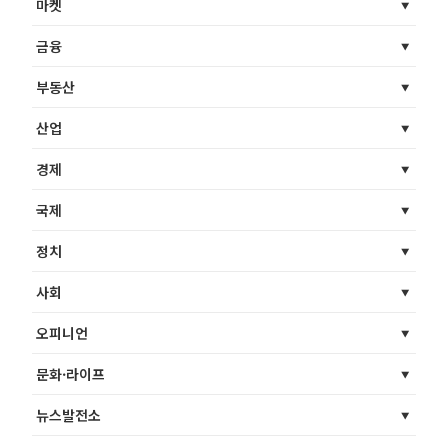
마켓
금융
부동산
산업
경제
국제
정치
사회
오피니언
문화·라이프
뉴스발전소