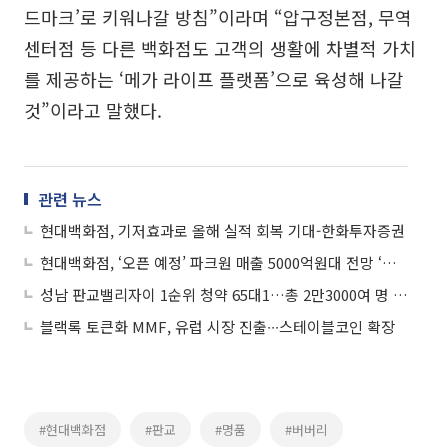
드마크’로 키워나갈 방침”이라며 “압구정본점, 무역
센터점 등 다른 백화점도 고객의 생활에 차별적 가치
를 제공하는 ‘메가 라이프 플랫폼’으로 육성해 나갈
것”이라고 말했다.
관련 뉴스
현대백화점, 기저효과로 올해 실적 회복 기대-한화투자증권
현대백화점, ‘오픈 예정’ 파크원 매출 5000억원대 전망 ‘목표가↑’-이베스트투자증권
성남 판교밸리자이 1순위 청약 65대1…총 2만3000여 명 몰려
블랙록 토큰화 MMF, 유럽 시장 진출∙∙∙스테이블코인 확장
#현대백화점
#판교
#명품
#버버리