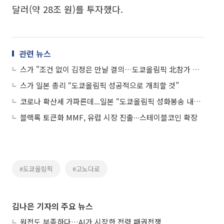
달러(약 28조 원)를 투자했다.
관련 뉴스
스가 "조건 없이 김정은 만날 결의…도쿄올림픽 北참가 주시"
스가 일본 총리 “도쿄올림픽 성공적으로 개최할 것”
코로나 확산세 가파른데...일본 “도쿄올림픽 성화봉송 내년 3월 25일 시작”
블랙록 토큰화 MMF, 유럽 시장 진출∙∙∙스테이블코인 확장
#도쿄올림픽
#고노다로
김나은 기자의 주요 뉴스
원전도 부족하다…AI가 시작한 전력 패권전쟁