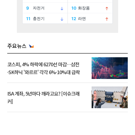
주요뉴스
코스피, 4% 하락에 6270선 마감…삼전
·SK하닉 '와르르' 각각 6%·10%대 급락
ISA 계좌, 5년마다 깨라고요? [이슈크래
커]