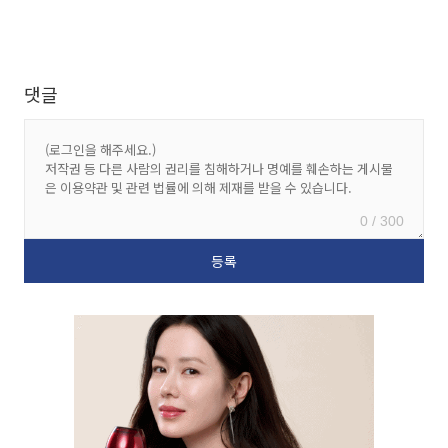
댓글
0 / 300