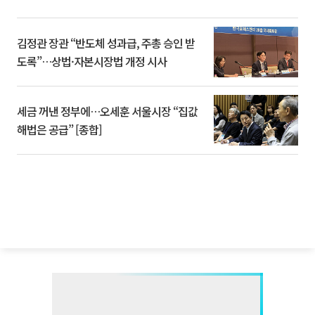
김정관 장관 “반도체 성과급, 주총 승인 받
도록”…상법·자본시장법 개정 시사
세금 꺼낸 정부에…오세훈 서울시장 “집값
해법은 공급” [종합]