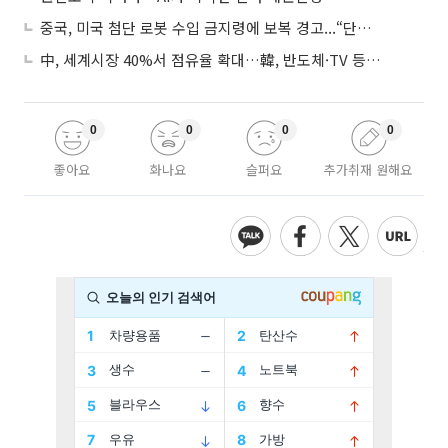
중국, 미국 첨단 로봇 수입 금지령에 보복 경고...“단호히 대응”
中, 세계시장 40%서 점유율 확대…韓, 반도체·TV 등 4개 품목 1위
0
0
0
0
좋아요
화나요
슬퍼요
추가취재 원해요