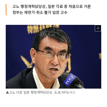
고노 행정개혁담당상, 일본 각료 중 처음으로 거론
정부는 재연기·취소 불가 입장 고수
▲고노 다로 일본 행정개혁담당상. 도쿄/AP뉴시스