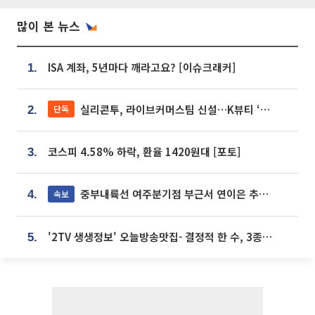
많이 본 뉴스
ISA 계좌, 5년마다 깨라고요? [이슈크래커]
1.
실리콘투, 라이브커머스팀 신설…K뷰티 ‘글로벌 판매망’ 확대[K뷰티 라방戰]
단독
2.
코스피 4.58% 하락, 환율 1420원대 [포토]
3.
중부내륙선 여주분기점 부근서 연이은 추돌사고 발생
속보
4.
'2TV 생생정보' 오늘방송맛집- 결정적 한 수, 3종 메밀면! 메밀 소바 맛집 '의○○○○'
5.