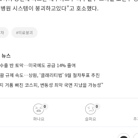
 병원 시스템이 붕괴하고있다”고 호소했다.
망자
#의료붕괴
 뉴스
 수출 반 토막…미국에도 공급 14% 줄여
괄 규제 속도…상원, ‘클래리티법’ 9월 절차투표 추진
지 거품 빠진 코스피, 변동성 최악 국면 지났을 가능성”
0
0
화나요
슬퍼요
추