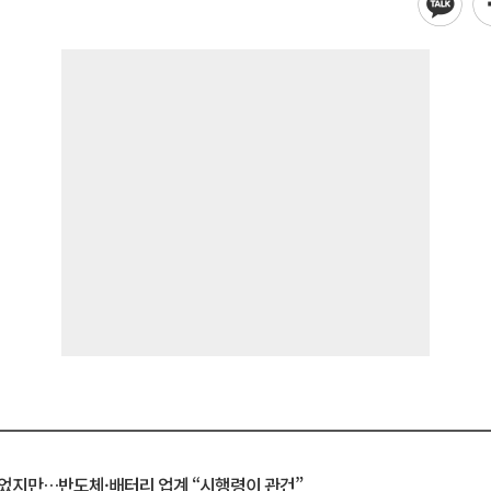
일 벗었지만…반도체·배터리 업계 “시행령이 관건”