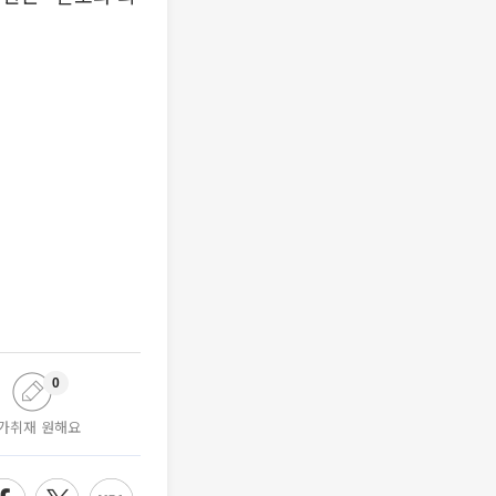
0
가취재 원해요