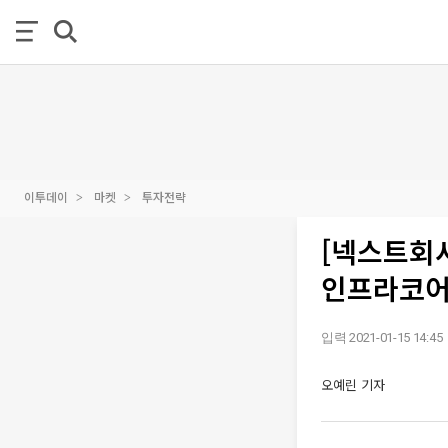
이투데이
마켓
투자전략
[넥스트회
인프라코어
입력 2021-01-15 14:45
오예린 기자