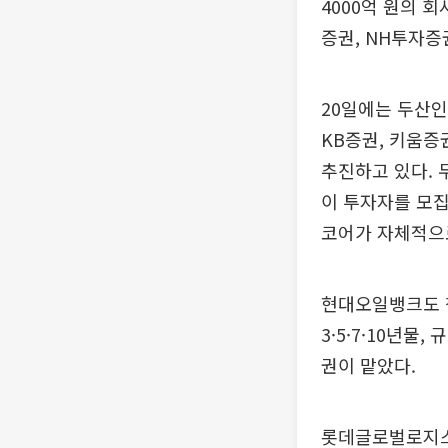
4000억 원의 회
증권, NH투자증
20일에는 두산인
KB증권, 키움증
추진하고 있다. 
이 투자자를 모집
코어가 자체적으
현대오일뱅크도 창
3·5·7·10년물
권이 맡았다.
롯데글로벌로지스도