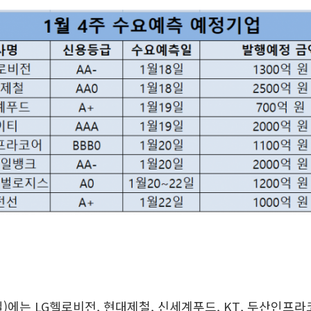
2일)에는 LG헬로비전, 현대제철, 신세계푸드, KT, 두산인프