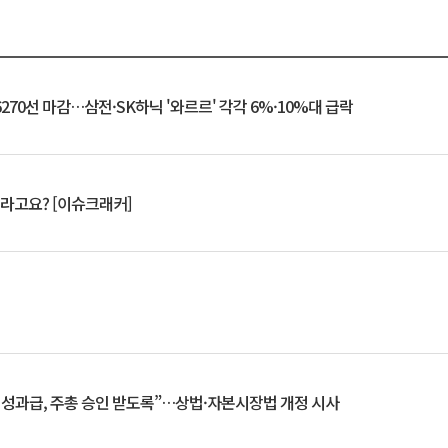
6270선 마감…삼전·SK하닉 '와르르' 각각 6%·10%대 급락
 깨라고요? [이슈크래커]
 성과급, 주총 승인 받도록”…상법·자본시장법 개정 시사