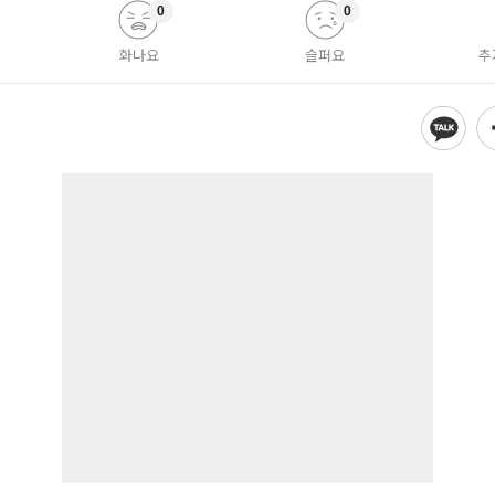
0
0
화나요
슬퍼요
추