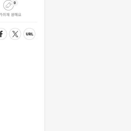
0
가취재 원해요