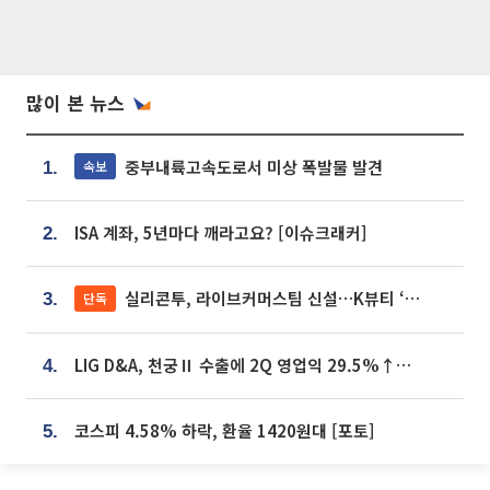
많이 본 뉴스
중부내륙고속도로서 미상 폭발물 발견
속보
1.
ISA 계좌, 5년마다 깨라고요? [이슈크래커]
2.
실리콘투, 라이브커머스팀 신설…K뷰티 ‘글로벌 판매망’ 확대[K뷰티 라방戰]
단독
3.
LIG D&A, 천궁Ⅱ 수출에 2Q 영업익 29.5%↑…수주잔고 24.6조 [종합]
4.
코스피 4.58% 하락, 환율 1420원대 [포토]
5.