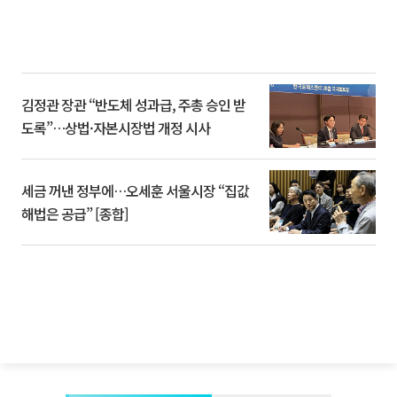
김정관 장관 “반도체 성과급, 주총 승인 받
도록”…상법·자본시장법 개정 시사
세금 꺼낸 정부에…오세훈 서울시장 “집값
해법은 공급” [종합]