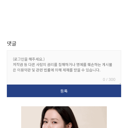
댓글
0 / 300