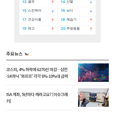
주요뉴스
코스피, 4% 하락에 6270선 마감…삼전
·SK하닉 '와르르' 각각 6%·10%대 급락
ISA 계좌, 5년마다 깨라고요? [이슈크래
커]