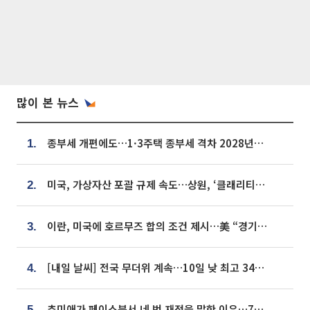
많이 본 뉴스
종부세 개편에도…1·3주택 종부세 격차 2028년부터 확대
1.
미국, 가상자산 포괄 규제 속도…상원, ‘클래리티법’ 9월 절차투표 추진
2.
이란, 미국에 호르무즈 합의 조건 제시…美 “경기 아직 안 끝나” [종합]
3.
[내일 날씨] 전국 무더위 계속…10일 낮 최고 34도 육박
4.
추미애가 페이스북서 네 번 재정을 말한 이유…7700억 추경 열쇠는 도의회에
5.