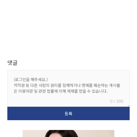
댓글
0 / 300