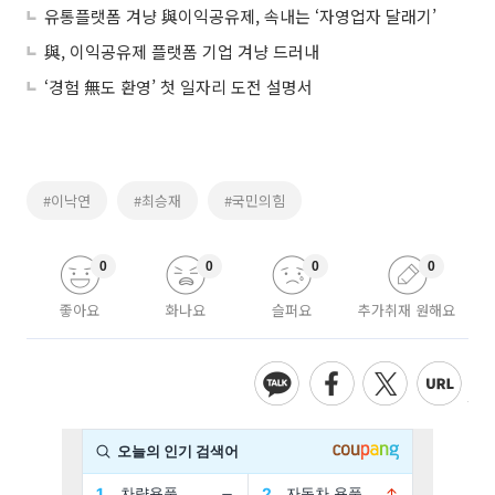
유통플랫폼 겨냥 與이익공유제, 속내는 ‘자영업자 달래기’
與, 이익공유제 플랫폼 기업 겨냥 드러내
‘경험 無도 환영’ 첫 일자리 도전 설명서
#이낙연
#최승재
#국민의힘
0
0
0
0
좋아요
화나요
슬퍼요
추가취재 원해요