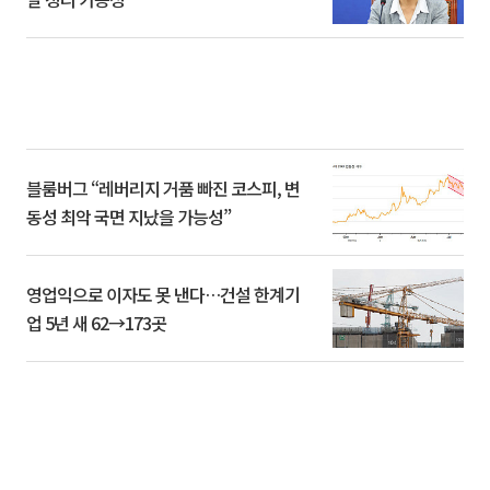
블룸버그 “레버리지 거품 빠진 코스피, 변
동성 최악 국면 지났을 가능성”
영업익으로 이자도 못 낸다…건설 한계기
업 5년 새 62→173곳