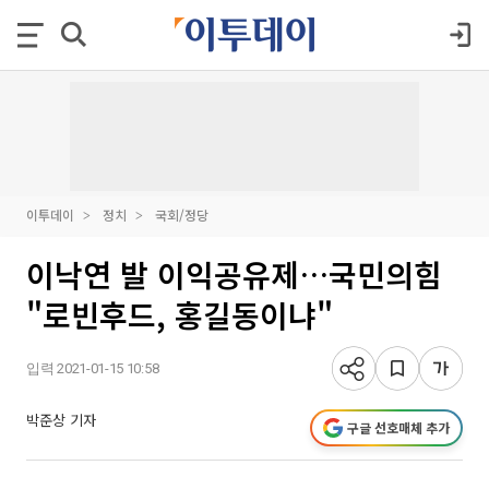
이투데이
정치
국회/정당
이낙연 발 이익공유제…국민의힘
"로빈후드, 홍길동이냐"
입력 2021-01-15 10:58
박준상 기자
구글 선호매체 추가