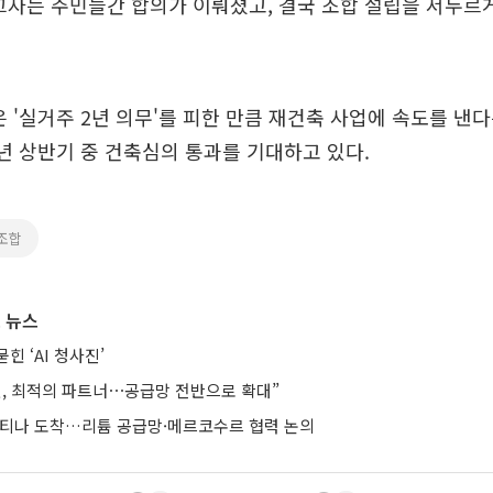
끄자는 주민들간 합의가 이뤄졌고, 결국 조합 설립을 서두르
 '실거주 2년 의무'를 피한 만큼 재건축 사업에 속도를 낸다
내년 상반기 중 건축심의 통과를 기대하고 있다.
조합
 뉴스
힌 ‘AI 청사진’
헨, 최적의 파트너⋯공급망 전반으로 확대”
헨티나 도착…리튬 공급망·메르코수르 협력 논의