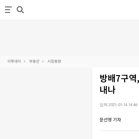
이투데이
부동산
시장동향
방배7구역,
내나
입력 2021-01-14 14:46
문선영 기자