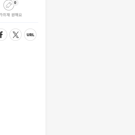
0
가취재 원해요