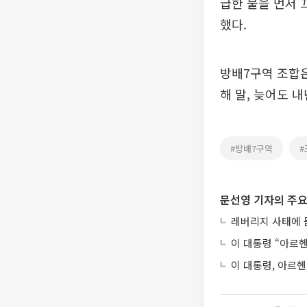
급한 불을 먼저 
했다.
방배7구역 조합은
해 말, 늦어도 
#방배7구역
#
문선영 기자의 주요
레버리지 사태에 묻
이 대통령 “아르
이 대통령, 아르