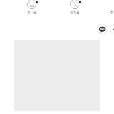
0
0
화나요
슬퍼요
추