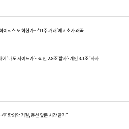
K하이닉스 또 하한가⋯‘11주 거래’에 시초가 왜곡
 '매도 사이드카'…외인 2.8조'팔자'· 개인 3.1조 '사자'
냐후 합의안 거절, 총선 앞둔 시간 끌기”