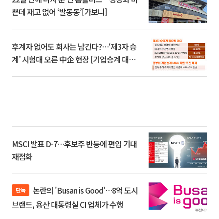
쁜데 재고 없어 ‘발동동’[가보니]
후계자 없어도 회사는 남긴다?…‘제3자 승
계’ 시험대 오른 中企 현장 [기업승계 대전
환]
MSCI 발표 D-7…후보주 반등에 편입 기대
재점화
논란의 'Busan is Good'…8억 도시
단독
브랜드, 용산 대통령실 CI 업체가 수행