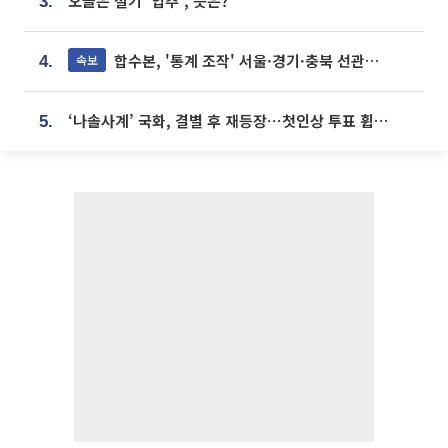
오늘은 절기 '입추', 뜻은?
3.
합수본, '통계 조작' 서울·경기·충북 선관위 등 추가 압수수색
속보
4.
‘나솔사계’ 국화, 결별 후 재등장⋯첫인상 투표 휩쓸고 ‘인기녀’ 등극
5.