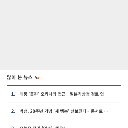
많이 본 뉴스
태풍 '돌핀' 오키나와 접근…일본기상청 경로 업데이트
1.
빅뱅, 20주년 기념 '새 뱅봉' 선보인다⋯콘서트 앞두고 팝업 개최
2.