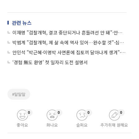
관련 뉴스
이재명 "검찰개혁, 결코 중단되거나 흔들려선 안 돼"·안철수 "박원순 피해자 손편지 공개는 2차 가해…사죄해야" 外
박범계 "검찰개혁, 제 삶 속에 역사 있어…완수할 것"·심상정 "중대재해법 정부안, 매년 2000명 죽음 방치하는 것" 外
안민석 "박근혜·이명박 사면론에 집토끼 달아나게 생겨"·이재오 "반성 조건 사면, 시중 잡범에나 하는 얘기" 外
‘경험 無도 환영’ 첫 일자리 도전 설명서
#말말말
0
0
0
0
좋아요
화나요
슬퍼요
추가취재 원해요