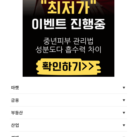
마켓
금융
부동산
산업