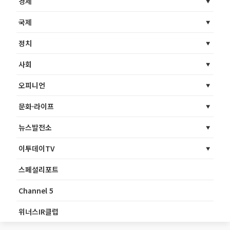
경제
국제
정치
사회
오피니언
문화·라이프
뉴스발전소
이투데이TV
스페셜리포트
Channel 5
위너스IR클럽