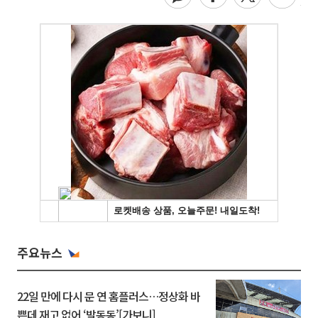
주요뉴스
22일 만에 다시 문 연 홈플러스…정상화 바
쁜데 재고 없어 ‘발동동’[가보니]