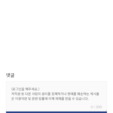
댓글
0 / 300