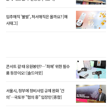
입추매직 '불발', 처서매직은 올까요? [해
시태그]
콘서트 갈 때 응원봉만?⋯'최애' 위한 필수
품 등장이오! [솔드아웃]
서울시, 정부에 정비사업 규제 완화 '건
의'⋯국토부 "협의 중" 입장만 [종합]