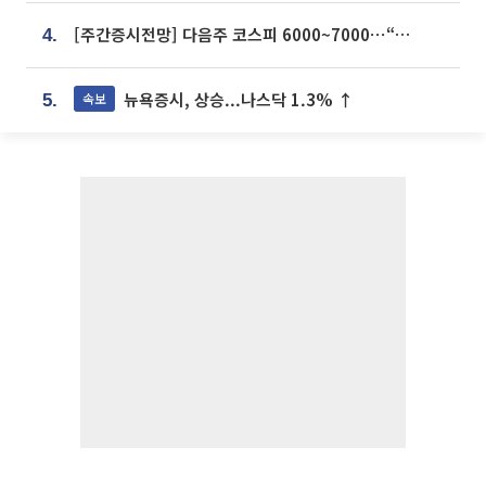
[주간증시전망] 다음주 코스피 6000~7000⋯“外人 수급은 정책이 변수”
4.
뉴욕증시, 상승...나스닥 1.3% ↑
속보
5.