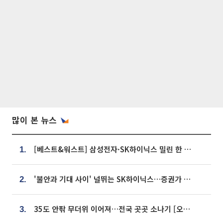
많이 본 뉴스
[베스트&워스트] 삼성전자·SK하이닉스 밀린 한 주…상상인증권은 85% 급등
1.
'불안과 기대 사이' 널뛰는 SK하이닉스…증권가 "HBM4·LTA 기반 펀터멘털 견고"
2.
35도 안팎 무더위 이어져…전국 곳곳 소나기 [오늘 날씨]
3.