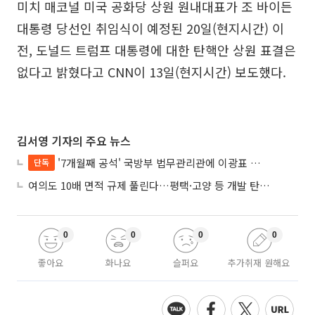
미치 매코널 미국 공화당 상원 원내대표가 조 바이든
대통령 당선인 취임식이 예정된 20일(현지시간) 이
전, 도널드 트럼프 대통령에 대한 탄핵안 상원 표결은
없다고 밝혔다고 CNN이 13일(현지시간) 보도했다.
김서영 기자의 주요 뉴스
'7개월째 공석' 국방부 법무관리관에 이광표 변호사 내정
단독
여의도 10배 면적 규제 풀린다…평택·고양 등 개발 탄력 기대
0
0
0
0
좋아요
화나요
슬퍼요
추가취재 원해요