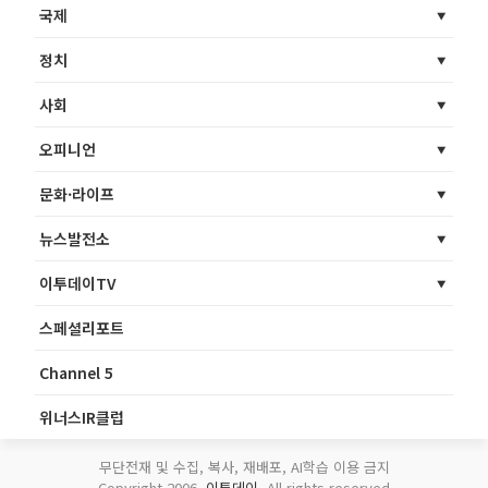
국제
정치
사회
오피니언
문화·라이프
뉴스발전소
이투데이TV
스페셜리포트
Channel 5
위너스IR클럽
무단전재 및 수집, 복사, 재배포, AI학습 이용 금지
Copyright 2006.
이투데이
. All rights reserved