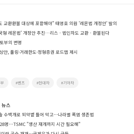
 교환환불 대상에 포함해야” 태영호 의원 '레몬법 개정안' 발의
한국형 레몬법' 개정안 추진…리스ㆍ법인차도 교환ㆍ환불된다
국토부의 변명
예상안, 풀링·거래한도·정형증권 로드맵 제시
토부
#벤츠
#현대차
#기아차
 뉴스
솔 수백개로 뙤약볕 틀어 막고⋯나라별 폭염 생존법
28명⋯TSMC "생산 재개까지 시간 필요해"
 대이란 공습 재개⋯국제유가 다시 급등