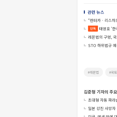
관련 뉴스
“렌터카ㆍ리스차도
태영호 '
단독
레몬법의 구멍, 
STO 하위법규 
#레몬법
#국
김준형 기자의 주요
초대형 자동 파라
일본 강진 사망자 
미국, 엿새 만에