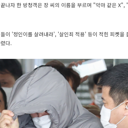
끝나자 한 방청객은 장 씨의 이름을 부르며 "악마 같은 X",
들이 '정인이를 살려내라', '살인죄 적용' 등이 적힌 피켓을 
렸다.