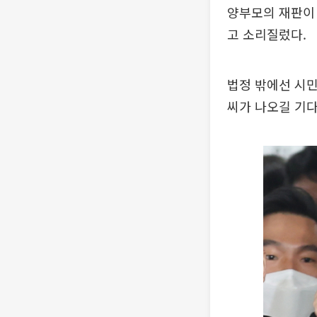
양부모의 재판이 
고 소리질렀다.
법정 밖에선 시민
씨가 나오길 기다