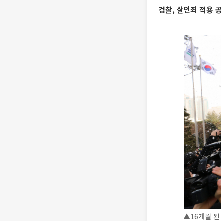
검찰, 살인죄 적용 
▲16개월 된