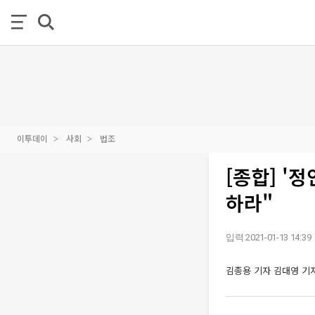
이투데이
사회
법조
[종합] '
하라"
입력 2021-01-13 14:39
김종용 기자
김대영 기