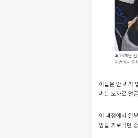
▲16개월 된
지법에서 양부
이들은 안 씨가 
씨는 모자로 얼굴
이 과정에서 일부
앞을 가로막던 중