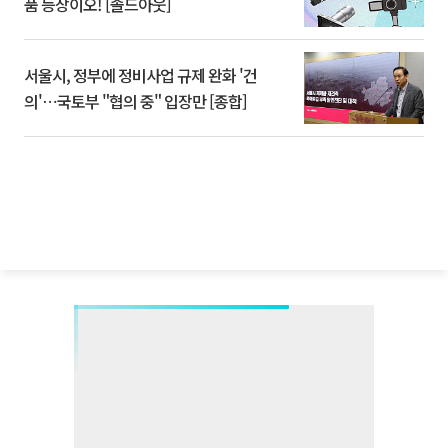
품 등장이오! [솔드아웃]
서울시, 정부에 정비사업 규제 완화 '건
의'⋯국토부 "협의 중" 입장만 [종합]