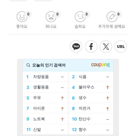
0
0
0
0
좋아요
화나요
슬퍼요
추가취재 원해요