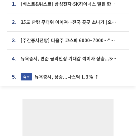
[베스트&워스트] 삼성전자·SK하이닉스 밀린 한 주…상상인증권은 85% 급등
1.
35도 안팎 무더위 이어져…전국 곳곳 소나기 [오늘 날씨]
2.
[주간증시전망] 다음주 코스피 6000~7000⋯“外人 수급은 정책이 변수”
3.
뉴욕증시, 연준 금리인상 기대감 꺾이자 상승...S&P500 사상 최고치 [종합]
4.
뉴욕증시, 상승...나스닥 1.3% ↑
속보
5.