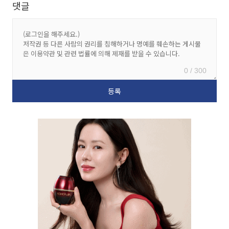
댓글
0 / 300