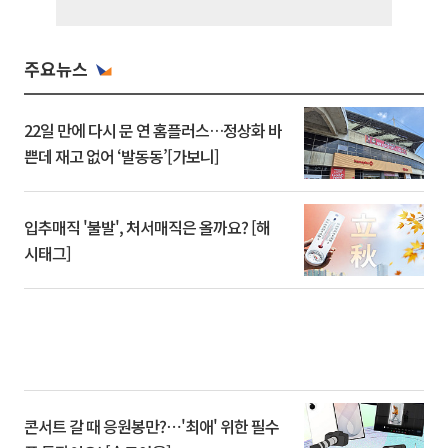
주요뉴스
22일 만에 다시 문 연 홈플러스…정상화 바
쁜데 재고 없어 ‘발동동’[가보니]
입추매직 '불발', 처서매직은 올까요? [해
시태그]
콘서트 갈 때 응원봉만?⋯'최애' 위한 필수