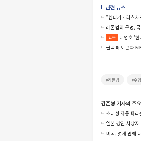
관련 뉴스
“렌터카ㆍ리스차도
레몬법의 구멍, 
태영호 '
단독
블랙록 토큰화 MM
#레몬법
#수
김준형 기자의 주요
초대형 자동 파라
일본 강진 사망자 
미국, 엿새 만에