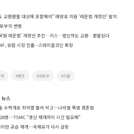
 교환환불 대상에 포함해야” 태영호 의원 '레몬법 개정안' 발의
국토부의 변명
한국형 레몬법' 개정안 추진…리스ㆍ법인차도 교환ㆍ환불된다
F, 유럽 시장 진출∙∙∙스테이블코인 확장
입차
#벤츠
#국토부
#리콜
 뉴스
솔 수백개로 뙤약볕 틀어 막고⋯나라별 폭염 생존법
28명⋯TSMC "생산 재개까지 시간 필요해"
 대이란 공습 재개⋯국제유가 다시 급등