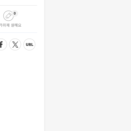
0
가취재 원해요