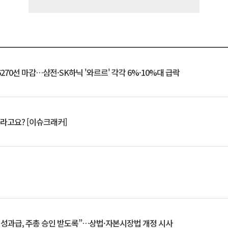
6270선 마감…삼전·SK하닉 '와르르' 각각 6%·10%대 급락
 깨라고요? [이슈크래커]
 성과급, 주총 승인 받도록”…상법·자본시장법 개정 시사