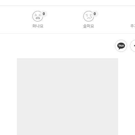
0
0
화나요
슬퍼요
추