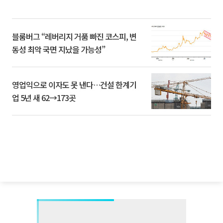
블룸버그 “레버리지 거품 빠진 코스피, 변
동성 최악 국면 지났을 가능성”
영업익으로 이자도 못 낸다…건설 한계기
업 5년 새 62→173곳