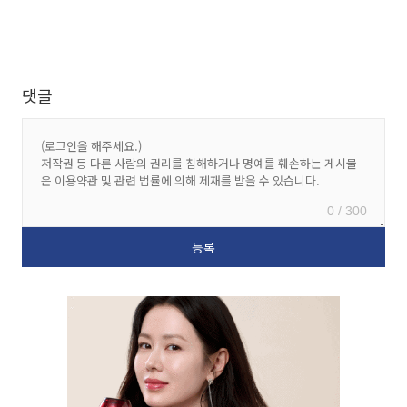
댓글
0 / 300