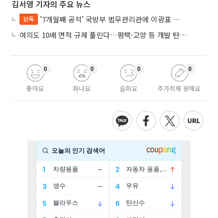
김서영 기자의 주요 뉴스
'7개월째 공석' 국방부 법무관리관에 이광표 변호사 내정
단독
여의도 10배 면적 규제 풀린다…평택·고양 등 개발 탄력 기대
0
0
0
0
좋아요
화나요
슬퍼요
추가취재 원해요