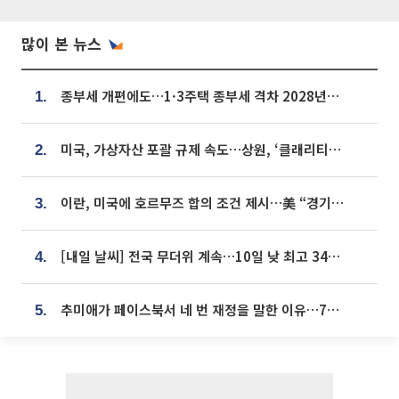
많이 본 뉴스
종부세 개편에도…1·3주택 종부세 격차 2028년부터 확대
1.
미국, 가상자산 포괄 규제 속도…상원, ‘클래리티법’ 9월 절차투표 추진
2.
이란, 미국에 호르무즈 합의 조건 제시…美 “경기 아직 안 끝나” [종합]
3.
[내일 날씨] 전국 무더위 계속…10일 낮 최고 34도 육박
4.
추미애가 페이스북서 네 번 재정을 말한 이유…7700억 추경 열쇠는 도의회에
5.