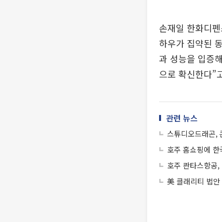
손재일 한화디펜스
하우가 집약된 
과 성능을 입증해
으로 확신한다”고
관련 뉴스
스튜디오드래곤, 
호주 홈쇼핑에 한
호주 콴타스항공,
美 클래리티 법안