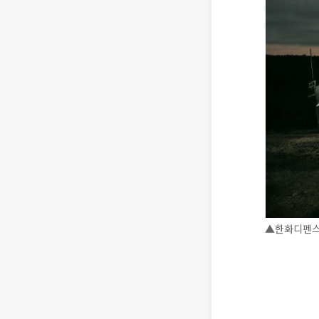
▲한화디펜스