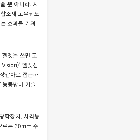
줄 뿐 아니라, 지
복합소재 고무궤도
이는 효과를 가져
 헬멧을 쓰면 고
ision)’ 헬멧전
 장갑차로 접근하
)’ 능동방어 기술
 광학장치, 사격통
으로는 30mm 주