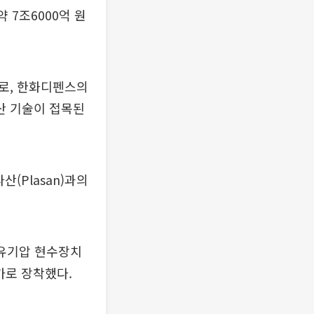
 7조6000억 원
로, 한화디펜스의
산 기술이 접목된
(Plasan)과의
 유기압 현수장치
가로 장착했다.