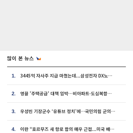
많이 본 뉴스
3445억 자사주 지급 마쳤는데...삼성전자 DX노조, 뒤늦은 '떼쓰기 집회'
1.
영끌 '주택공급' 대책 임박⋯비아파트·도심복합까지 총동원
2.
우성빈 기장군수 ‘유튜브 정치’에…국민의힘 군의원들 집단 반발
3.
이란 “호르무즈 새 항로 합의 매우 근접...미국 배상 먼저”
4.