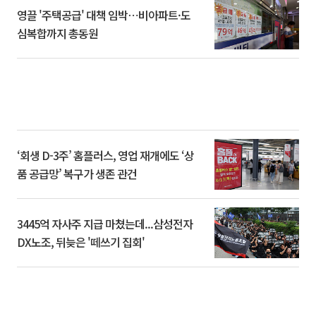
영끌 '주택공급' 대책 임박⋯비아파트·도
심복합까지 총동원
‘회생 D-3주’ 홈플러스, 영업 재개에도 ‘상
품 공급망’ 복구가 생존 관건
3445억 자사주 지급 마쳤는데...삼성전자
DX노조, 뒤늦은 '떼쓰기 집회'