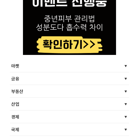
마켓
금융
부동산
산업
경제
국제