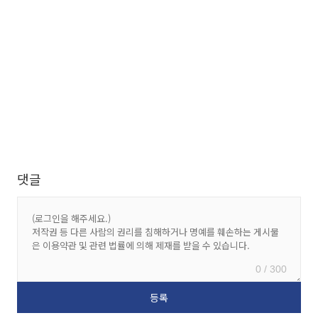
댓글
0 / 300