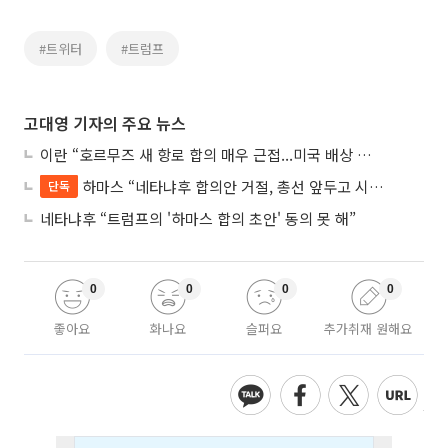
#트위터
#트럼프
고대영 기자의 주요 뉴스
이란 “호르무즈 새 항로 합의 매우 근접...미국 배상 먼저”
하마스 “네타냐후 합의안 거절, 총선 앞두고 시간 끌기”
단독
네타냐후 “트럼프의 '하마스 합의 초안' 동의 못 해”
0
0
0
0
좋아요
화나요
슬퍼요
추가취재 원해요