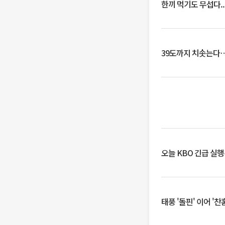
한끼 먹기도 무섭다..
39도까지 치솟는다
오늘 KBO 긴급 실
태풍 '돌핀' 이어 '