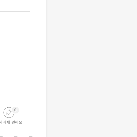
0
가취재 원해요