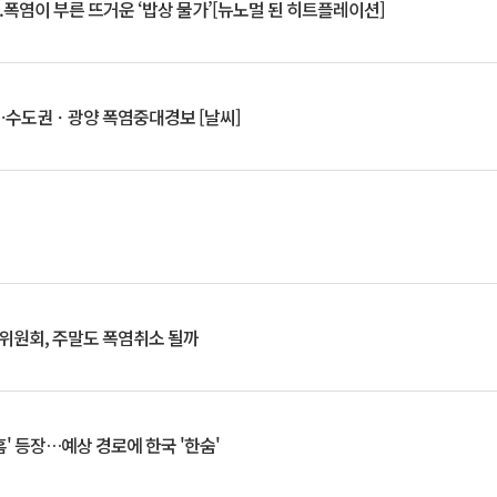
.폭염이 부른 뜨거운 ‘밥상 물가’[뉴노멀 된 히트플레이션]
⋯수도권ㆍ광양 폭염중대경보 [날씨]
행위원회, 주말도 폭염취소 될까
찬홈' 등장…예상 경로에 한국 '한숨'