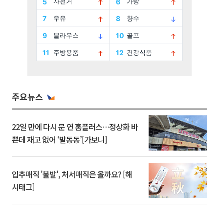
주요뉴스
22일 만에 다시 문 연 홈플러스…정상화 바
쁜데 재고 없어 ‘발동동’[가보니]
입추매직 '불발', 처서매직은 올까요? [해
시태그]