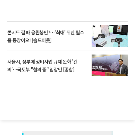
콘서트 갈 때 응원봉만?⋯'최애' 위한 필수
품 등장이오! [솔드아웃]
서울시, 정부에 정비사업 규제 완화 '건
의'⋯국토부 "협의 중" 입장만 [종합]