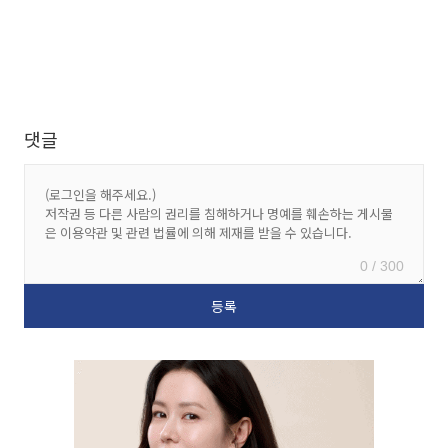
댓글
0 / 300