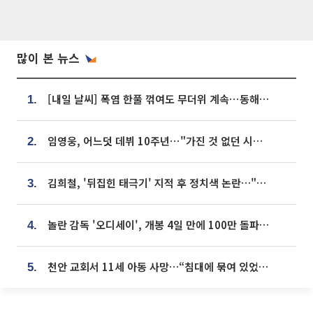
많이 본 뉴스
[내일 날씨] 폭염 한풀 꺾여도 무더위 계속⋯동해안 이틀 연속 비
1.
임영웅, 어느덧 데뷔 10주년⋯"가진 것 없던 시절, 내 앞엔 20명의 팬뿐"
2.
김희철, '뒤집힌 태극기' 지적 후 정치색 논란…"좌우 떠나 우리나라 국기"
3.
놀란 감독 '오디세이', 개봉 4일 만에 100만 돌파⋯'왕사남' 보다 빠르다
4.
천안 교회서 11세 아동 사망…“침대에 묶여 있었다” 진술 확보
5.