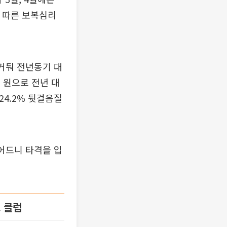
콕에 따른 보복심리
.
 거둬 전년동기 대
억 원으로 전년 대
24.2% 뒷걸음질
어드니 타격을 입
조 클럽