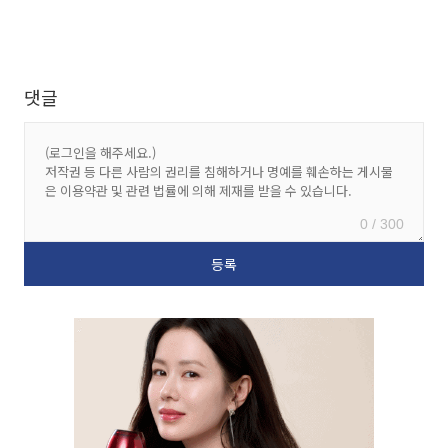
댓글
0 / 300