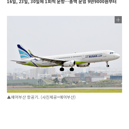
16일, 23일, 30일에 1회씩 운항…총액 운임 9만9000원부터
▲에어부산 항공기. (사진제공=에어부산)