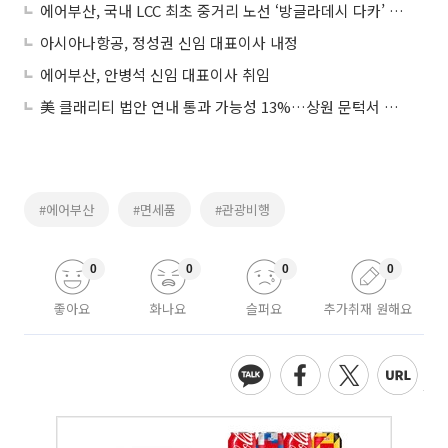
에어부산, 국내 LCC 최초 중거리 노선 ‘방글라데시 다카’ 운항
아시아나항공, 정성권 신임 대표이사 내정
에어부산, 안병석 신임 대표이사 취임
美 클래리티 법안 연내 통과 가능성 13%…상원 문턱서 제동
#에어부산
#면세품
#관광비행
0
0
0
0
좋아요
화나요
슬퍼요
추가취재 원해요