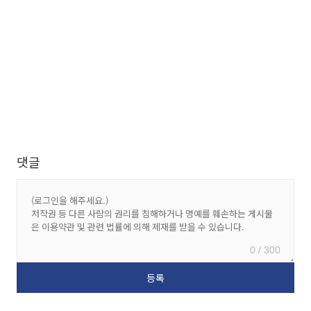
댓글
0 / 300