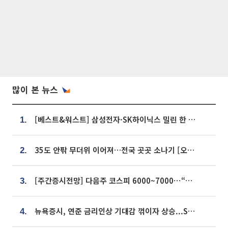
많이 본 뉴스
[베스트&워스트] 삼성전자·SK하이닉스 밀린 한 주…상상인증권은 85% 급등
1.
35도 안팎 무더위 이어져…전국 곳곳 소나기 [오늘 날씨]
2.
[주간증시전망] 다음주 코스피 6000~7000⋯“外人 수급은 정책이 변수”
3.
뉴욕증시, 연준 금리인상 기대감 꺾이자 상승...S&P500 사상 최고치 [종합]
4.