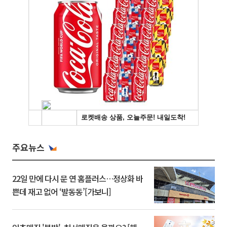
주요뉴스
22일 만에 다시 문 연 홈플러스…정상화 바
쁜데 재고 없어 ‘발동동’[가보니]