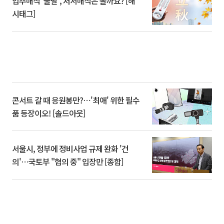
입추매직 '불발', 처서매직은 올까요? [해
시태그]
콘서트 갈 때 응원봉만?⋯'최애' 위한 필수
품 등장이오! [솔드아웃]
서울시, 정부에 정비사업 규제 완화 '건
의'⋯국토부 "협의 중" 입장만 [종합]