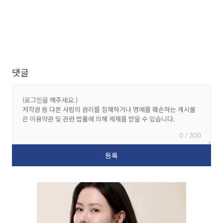
댓글
0 / 300