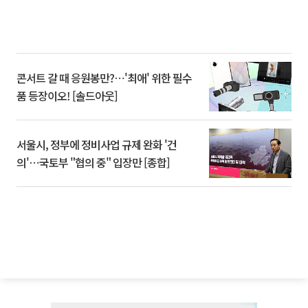
콘서트 갈 때 응원봉만?⋯'최애' 위한 필수
품 등장이오! [솔드아웃]
서울시, 정부에 정비사업 규제 완화 '건
의'⋯국토부 "협의 중" 입장만 [종합]