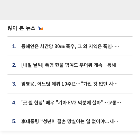
많이 본 뉴스
동해안은 시간당 80㎜ 폭우, 그 외 지역은 폭염…‘극과 극 날씨’
1.
[내일 날씨] 폭염 한풀 꺾여도 무더위 계속⋯동해안 이틀 연속 비
2.
임영웅, 어느덧 데뷔 10주년⋯"가진 것 없던 시절, 내 앞엔 20명의 팬뿐"
3.
'굿 윌 헌팅' 배우 "기아 EV2 덕분에 살아"…교통사고 후 안전성 극찬
4.
李대통령 “청년이 결혼 망설이는 일 없어야...제도상 불이익 조사”
5.