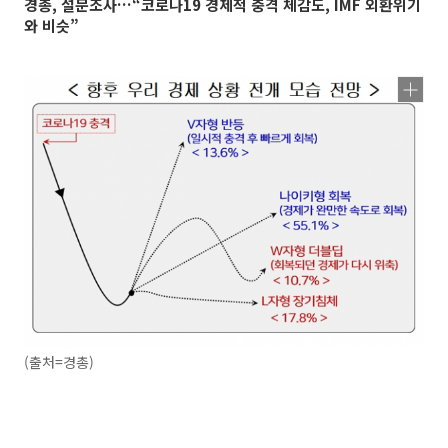
경총, 설문조사…“코로나19 경제적 충격 체감도, IMF 외환위기
와 비슷”
(출처=경총)