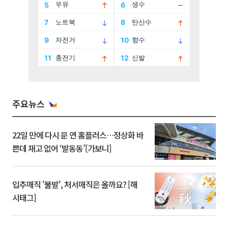
주요뉴스
22일 만에 다시 문 연 홈플러스…정상화 바
쁜데 재고 없어 ‘발동동’[가보니]
입추매직 '불발', 처서매직은 올까요? [해
시태그]