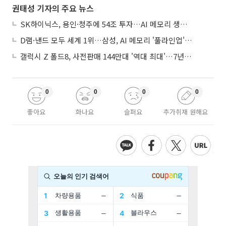
권태성 기자의 주요 뉴스
SK하이닉스, 용인·청주에 54조 투자…AI 메모리 생산기지 키운다
D램·낸드 모두 세계 1위…삼성, AI 메모리 '풀라인업'으로 승부
갤럭시 Z 폴드8, 사전판매 144만대 '역대 최대'…7년만에 갤노트10 기록 넘어
0
0
0
0
좋아요
화나요
슬퍼요
추가취재 원해요