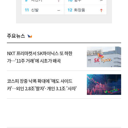
주요뉴스
NXT 프리마켓서 SK하이닉스 또 하한
가⋯‘11주 거래’에 시초가 왜곡
코스피 장중 낙폭 확대에 '매도 사이드
카'…외인 2.8조'팔자'· 개인 3.1조 '사자'