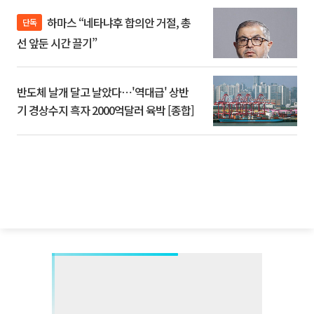
하마스 “네타냐후 합의안 거절, 총
단독
선 앞둔 시간 끌기”
반도체 날개 달고 날았다⋯'역대급' 상반
기 경상수지 흑자 2000억달러 육박 [종합]