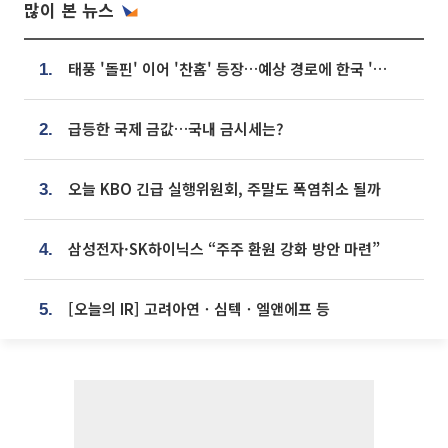
많이 본 뉴스
태풍 '돌핀' 이어 '찬홈' 등장…예상 경로에 한국 '한숨'
1.
급등한 국제 금값…국내 금시세는?
2.
오늘 KBO 긴급 실행위원회, 주말도 폭염취소 될까
3.
삼성전자·SK하이닉스 “주주 환원 강화 방안 마련”
4.
[오늘의 IR] 고려아연ㆍ심텍ㆍ엘앤에프 등
5.