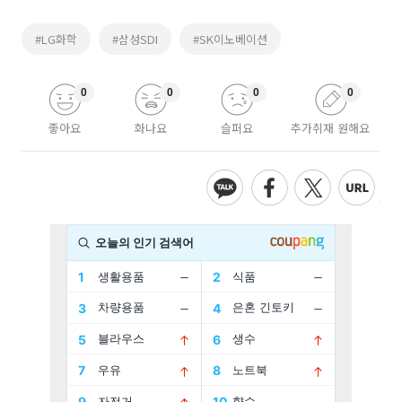
#LG화학
#삼성SDI
#SK이노베이션
0
0
0
0
좋아요
화나요
슬퍼요
추가취재 원해요