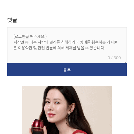
댓글
0 / 300