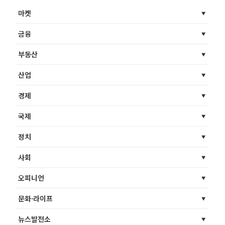
마켓
금융
부동산
산업
경제
국제
정치
사회
오피니언
문화·라이프
뉴스발전소