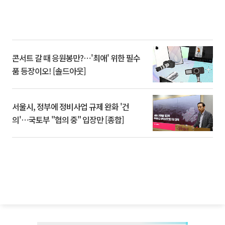
콘서트 갈 때 응원봉만?⋯'최애' 위한 필수
품 등장이오! [솔드아웃]
서울시, 정부에 정비사업 규제 완화 '건
의'⋯국토부 "협의 중" 입장만 [종합]