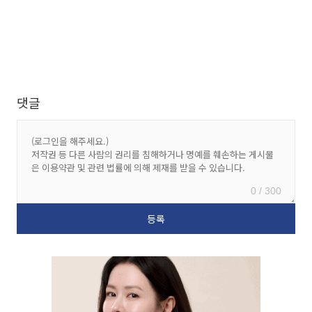
댓글
0 / 300