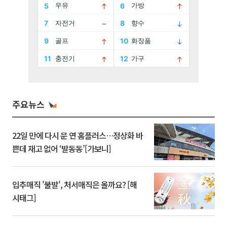
주요뉴스
22일 만에 다시 문 연 홈플러스…정상화 바
쁜데 재고 없어 ‘발동동’[가보니]
입추매직 '불발', 처서매직은 올까요? [해
시태그]