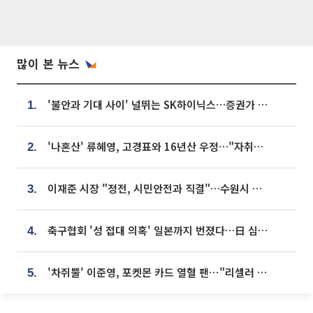
많이 본 뉴스
'불안과 기대 사이' 널뛰는 SK하이닉스…증권가 "HBM4·LTA 기반 펀터멘털 견고"
1.
'나혼산' 류혜영, 고경표와 16년산 우정…"자취방서 부모님과 마주쳐"
2.
이재준 시장 "정전, 시민안전과 직결"…수원시 비상대응체계 가동
3.
축구협회 '성 접대 의혹' 일본까지 번졌다…日 심판 실명 공개
4.
'차쥐뿔' 이준영, 포켓몬 카드 열혈 팬⋯"리셀러 처단할 것"
5.