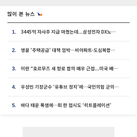
많이 본 뉴스
3445억 자사주 지급 마쳤는데...삼성전자 DX노조, 뒤늦은 '떼쓰기 집회'
1.
영끌 '주택공급' 대책 임박⋯비아파트·도심복합까지 총동원
2.
이란 “호르무즈 새 항로 합의 매우 근접...미국 배상 먼저”
3.
우성빈 기장군수 ‘유튜브 정치’에…국민의힘 군의원들 집단 반발
4.
바다 태운 폭염에…회 한 접시도 ‘히트플레이션’
5.