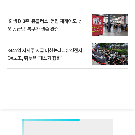
‘회생 D-3주’ 홈플러스, 영업 재개에도 ‘상
품 공급망’ 복구가 생존 관건
3445억 자사주 지급 마쳤는데...삼성전자
DX노조, 뒤늦은 '떼쓰기 집회'