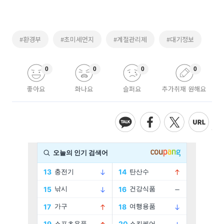
#환경부
#초미세먼지
#계절관리제
#대기정보
0
0
0
0
좋아요
화나요
슬퍼요
추가취재 원해요