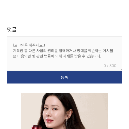
댓글
0 / 300