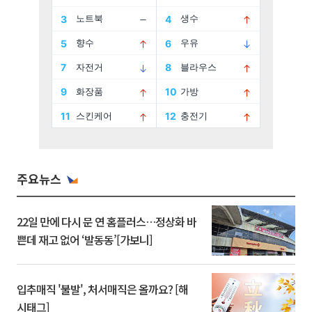
주요뉴스
22일 만에 다시 문 연 홈플러스…정상화 바
쁜데 재고 없어 ‘발동동’[가보니]
입추매직 '불발', 처서매직은 올까요? [해
시태그]