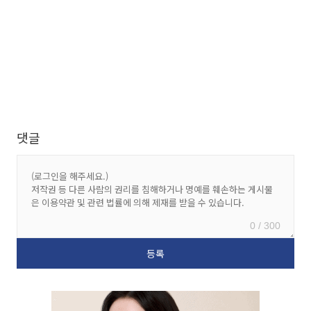
댓글
0 / 300