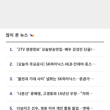
많이 본 뉴스
'2TV 생생정보' 오늘방송맛집- 배우 강성진 단골! 쌀국수ㆍ푸팟퐁 커리 맛집 '블○○○'
1.
[오늘의 주요공시] SK하이닉스·HLB·진에어·포스코홀딩스·네이버·대우건설 등
2.
'불안과 기대 사이' 널뛰는 SK하이닉스…증권가 "HBM4·LTA 기반 펀터멘털 견고"
3.
'나혼산' 류혜영, 고경표와 16년산 우정…"자취방서 부모님과 마주쳐"
4.
더보이즈 선우, 영훈 이어 개인 활동 돌입⋯앳에어리어와 전속계약
5.