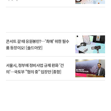
콘서트 갈 때 응원봉만?⋯'최애' 위한 필수
품 등장이오! [솔드아웃]
서울시, 정부에 정비사업 규제 완화 '건
의'⋯국토부 "협의 중" 입장만 [종합]