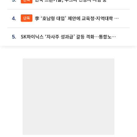
李 ‘호남형 대입’ 제안에 교육청·지역대학 서·논술형 입시 연계 '착수'
단독
4.
SK하이닉스 ‘자사주 성과급’ 갈등 격화…통합노조 출범 움직임
5.