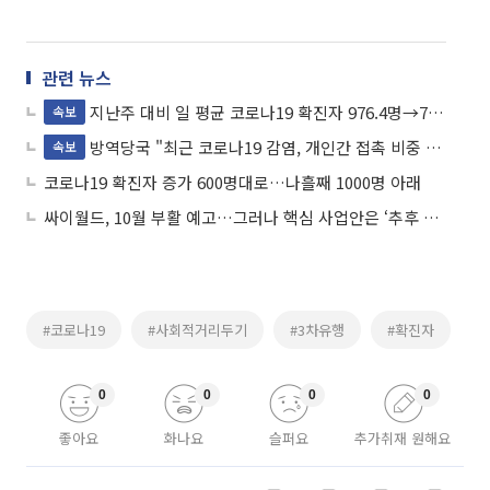
관련 뉴스
지난주 대비 일 평균 코로나19 확진자 976.4명→765명
속보
방역당국 "최근 코로나19 감염, 개인간 접촉 비중 높아져"
속보
코로나19 확진자 증가 600명대로…나흘째 1000명 아래
싸이월드, 10월 부활 예고…그러나 핵심 사업안은 ‘추후 공개’
#코로나19
#사회적거리두기
#3차유행
#확진자
0
0
0
0
좋아요
화나요
슬퍼요
추가취재 원해요