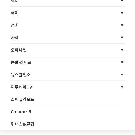
경제
국제
정치
사회
오피니언
문화·라이프
뉴스발전소
이투데이TV
스페셜리포트
Channel 5
위너스IR클럽