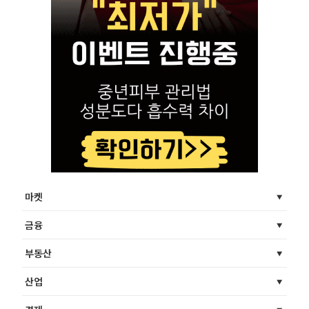
마켓
금융
부동산
산업