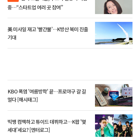
중…“스타트업 여러 곳 참여”
美 미사일 재고 ‘빨간불’…K방산 북미 진출
기대
KBO 폭염 '여름방학' 끝…프로야구 갈 길
멀다 [해시태그]
빅뱅 컴백하고 튜이드 데뷔하고⋯K팝 '몇
세대'세요? [엔터로그]