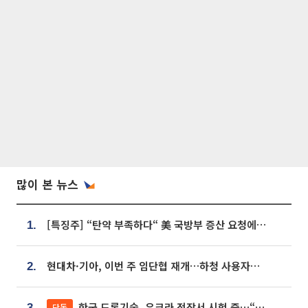
많이 본 뉴스
[특징주] “탄약 부족하다“ 美 국방부 증산 요청에⋯국내 방산주 급등세
1.
현대차·기아, 이번 주 임단협 재개…하청 사용자성 재심도 ‘변수’
2.
한국 드론기술, 우크라 전장서 시험 중…“스타트업 여러 곳 참여”
단독
3.