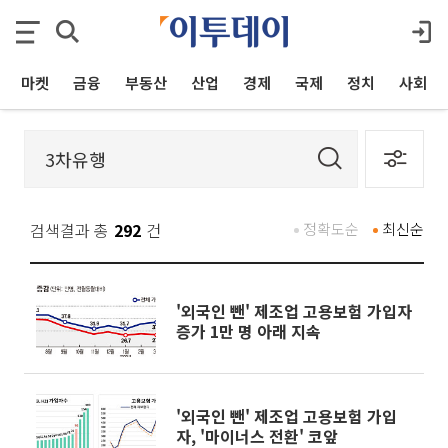
마켓
금융
부동산
산업
경제
국제
정치
사회
검색결과 총
292
건
정확도순
최신순
'외국인 뺀' 제조업 고용보험 가입자
증가 1만 명 아래 지속
'외국인 뺀' 제조업 고용보험 가입
자, '마이너스 전환' 코앞