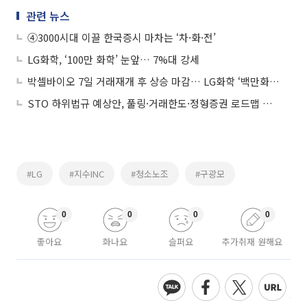
관련 뉴스
④3000시대 이끌 한국증시 마차는 ‘차·화·전’
LG화학, ‘100만 화학’ 눈앞… 7%대 강세
박셀바이오 7일 거래재개 후 상승 마감… LG화학 ‘백만화학’ 눈앞
STO 하위법규 예상안, 풀링·거래한도·정형증권 로드맵 제시
#LG
#지수INC
#청소노조
#구광모
0
0
0
0
좋아요
화나요
슬퍼요
추가취재 원해요