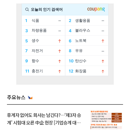
주요뉴스
후계자 없어도 회사는 남긴다?…‘제3자 승
계’ 시험대 오른 中企 현장 [기업승계 대전
환]