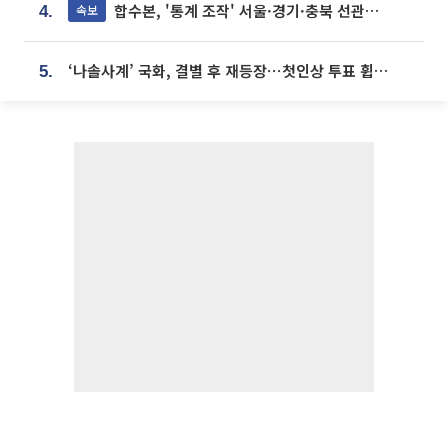
합수본, '통계 조작' 서울·경기·충북 선관위 등 추가 압수수색
속보
4.
‘나솔사계’ 국화, 결별 후 재등장⋯첫인상 투표 휩쓸고 ‘인기녀’ 등극
5.