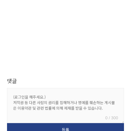
댓글
0 / 300