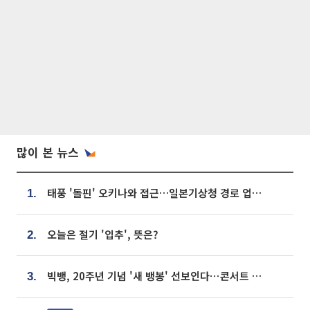
많이 본 뉴스
태풍 '돌핀' 오키나와 접근…일본기상청 경로 업데이트
1.
오늘은 절기 '입추', 뜻은?
2.
빅뱅, 20주년 기념 '새 뱅봉' 선보인다⋯콘서트 앞두고 팝업 개최
3.