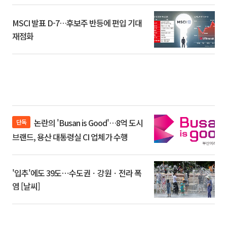
MSCI 발표 D-7…후보주 반등에 편입 기대
재점화
논란의 'Busan is Good'…8억 도시
단독
브랜드, 용산 대통령실 CI 업체가 수행
'입추'에도 39도⋯수도권ㆍ강원ㆍ전라 폭
염 [날씨]