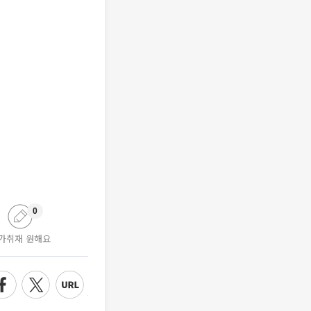
0
가취재 원해요