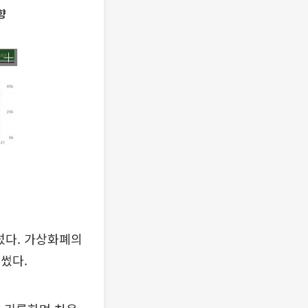
향
섰다. 가상화폐의
썼다.