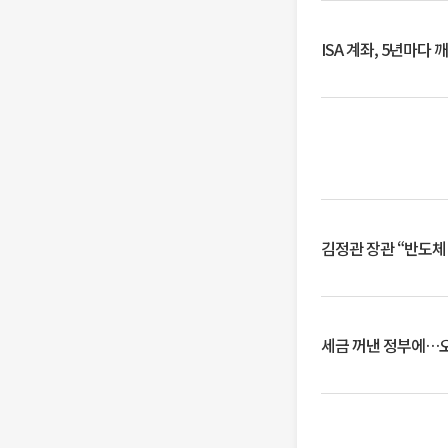
ISA 계좌, 5년마다
김정관 장관 “반도체
세금 꺼낸 정부에…오