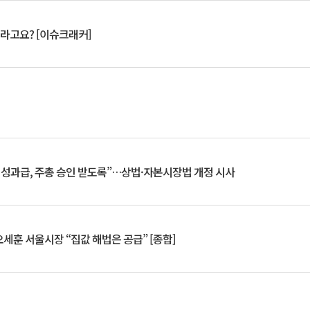
 깨라고요? [이슈크래커]
 성과급, 주총 승인 받도록”…상법·자본시장법 개정 시사
세훈 서울시장 “집값 해법은 공급” [종합]