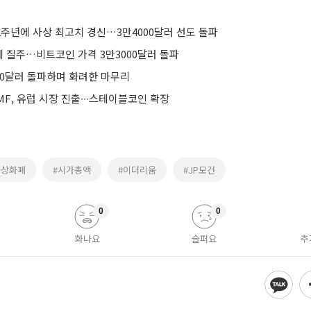
2주년에 사상 최고치 경신…3만4000달러 선도 돌파
 질주…비트코인 가격 3만3000달러 돌파
00달러 돌파하며 화려한 마무리
F, 유럽 시장 진출∙∙∙스테이블코인 확장
가상화폐
#시가총액
#이더리움
#JP모건
0
0
화나요
슬퍼요
추