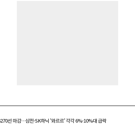
6270선 마감…삼전·SK하닉 '와르르' 각각 6%·10%대 급락