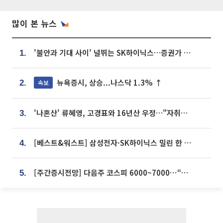
많이 본 뉴스
'불안과 기대 사이' 널뛰는 SK하이닉스…증권가 "HBM4·LTA 기반 펀터멘털 견고"
1.
뉴욕증시, 상승...나스닥 1.3% ↑
속보
2.
'나혼산' 류혜영, 고경표와 16년산 우정…"자취방서 부모님과 마주쳐"
3.
[베스트&워스트] 삼성전자·SK하이닉스 밀린 한 주…상상인증권은 85% 급등
4.
[주간증시전망] 다음주 코스피 6000~7000⋯“外人 수급은 정책이 변수”
5.