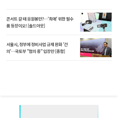
콘서트 갈 때 응원봉만?⋯'최애' 위한 필수
품 등장이오! [솔드아웃]
서울시, 정부에 정비사업 규제 완화 '건
의'⋯국토부 "협의 중" 입장만 [종합]