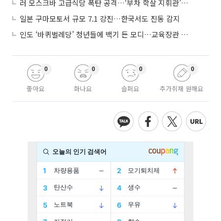
러 모스크바 고급식당 폭탄 공격…‘부차 학살 지휘관’ 노렸나
일본 구마모토서 규모 7.1 강진…한국서도 진동 감지
인도 ‘바퀴벌레당’ 청년들에 백기 든 모디…교육장관 사퇴
0
0
0
0
좋아요
화나요
슬퍼요
추가취재 원해요