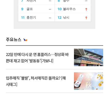
주요뉴스
22일 만에 다시 문 연 홈플러스…정상화 바
쁜데 재고 없어 ‘발동동’[가보니]
입추매직 '불발', 처서매직은 올까요? [해
시태그]