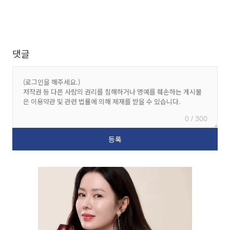
댓글
0 / 300