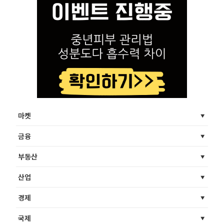
마켓
금융
부동산
산업
경제
국제