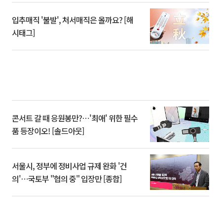
입추매직 '불발', 처서매직은 올까요? [해
시태그]
콘서트 갈 때 응원봉만?⋯'최애' 위한 필수
품 등장이오! [솔드아웃]
서울시, 정부에 정비사업 규제 완화 '건
의'⋯국토부 "협의 중" 입장만 [종합]