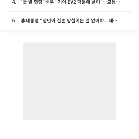
'굿 윌 헌팅' 배우 "기아 EV2 덕분에 살아"…교통사고 후 안전성 극찬
4.
李대통령 “청년이 결혼 망설이는 일 없어야...제도상 불이익 조사”
5.