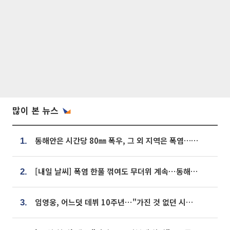
많이 본 뉴스
동해안은 시간당 80㎜ 폭우, 그 외 지역은 폭염…‘극과 극 날씨’
1.
[내일 날씨] 폭염 한풀 꺾여도 무더위 계속⋯동해안 이틀 연속 비
2.
임영웅, 어느덧 데뷔 10주년⋯"가진 것 없던 시절, 내 앞엔 20명의 팬뿐"
3.