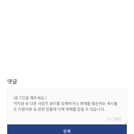
댓글
0 / 300