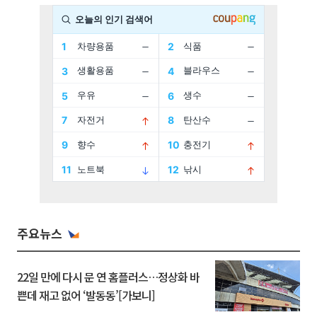
주요뉴스
22일 만에 다시 문 연 홈플러스…정상화 바
쁜데 재고 없어 ‘발동동’[가보니]