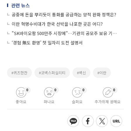
관련 뉴스
공중에 돈을 뿌리듯이 통화를 공급하는 양적 완화 정책은?
이란 혁명수비대가 한국 선박을 나포한 곳은 어디?
"SK바이오팜 500만주 시장에"…기관의 공모주 보유 기간을 의무화한 제도?
‘경험 無도 환영’ 첫 일자리 도전 설명서
#퀴즈한잔
#코백스퍼실리티
#백신
#이란
0
0
0
0
좋아요
화나요
슬퍼요
추가취재 원해요