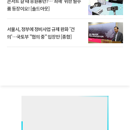
콘서트 갈 때 응원봉만?⋯'최애' 위한 필수
품 등장이오! [솔드아웃]
서울시, 정부에 정비사업 규제 완화 '건
의'⋯국토부 "협의 중" 입장만 [종합]