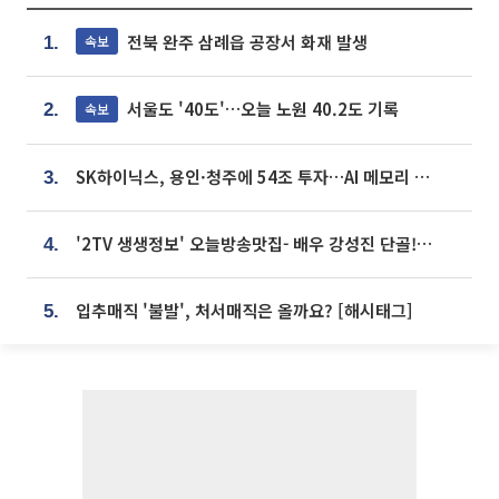
전북 완주 삼례읍 공장서 화재 발생
속보
1.
서울도 '40도'…오늘 노원 40.2도 기록
속보
2.
SK하이닉스, 용인·청주에 54조 투자…AI 메모리 생산기지 키운다
3.
'2TV 생생정보' 오늘방송맛집- 배우 강성진 단골! 쌀국수ㆍ푸팟퐁 커리 맛집 '블○○○'
4.
입추매직 '불발', 처서매직은 올까요? [해시태그]
5.