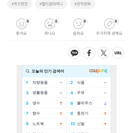
#퀴즈한잔
#헬리콥터머니
#양적완화
0
0
0
0
좋아요
화나요
슬퍼요
추가취재 원해요