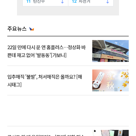
주요뉴스
22일 만에 다시 문 연 홈플러스…정상화 바
쁜데 재고 없어 ‘발동동’[가보니]
입추매직 '불발', 처서매직은 올까요? [해
시태그]