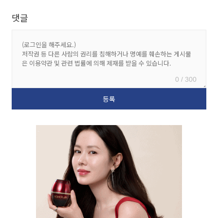
댓글
0 / 300