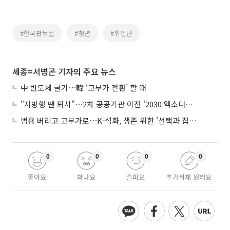
#한국판뉴딜
#청년
#취업난
세종=서병곤 기자의 주요 뉴스
中 반도체 굴기⋯韓 ‘고부가 전환’ 할 때
"지방행 땐 퇴사"⋯2차 공공기관 이전 '2030 엑소더스' 뇌관
범용 버리고 고부가로⋯K-석화, 생존 위한 '선택과 집중'
0
0
0
0
좋아요
화나요
슬퍼요
추가취재 원해요