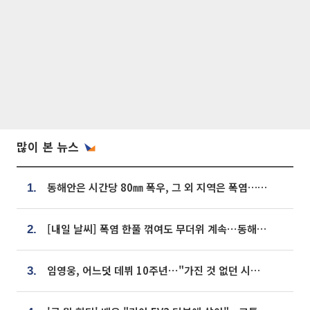
많이 본 뉴스
동해안은 시간당 80㎜ 폭우, 그 외 지역은 폭염…‘극과 극 날씨’
1.
[내일 날씨] 폭염 한풀 꺾여도 무더위 계속⋯동해안 이틀 연속 비
2.
임영웅, 어느덧 데뷔 10주년⋯"가진 것 없던 시절, 내 앞엔 20명의 팬뿐"
3.