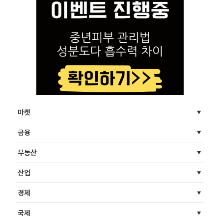
마켓
금융
부동산
산업
경제
국제