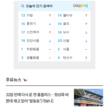
주요뉴스
22일 만에 다시 문 연 홈플러스…정상화 바
쁜데 재고 없어 ‘발동동’[가보니]