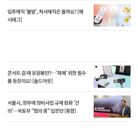
입추매직 '불발', 처서매직은 올까요? [해
시태그]
콘서트 갈 때 응원봉만?⋯'최애' 위한 필수
품 등장이오! [솔드아웃]
서울시, 정부에 정비사업 규제 완화 '건
의'⋯국토부 "협의 중" 입장만 [종합]