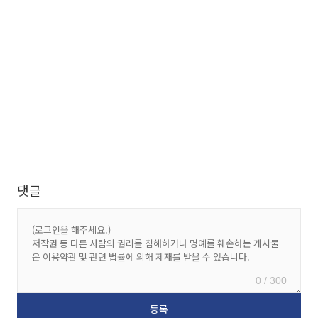
댓글
0 / 300