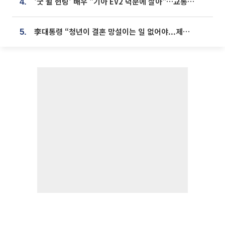
'굿 윌 헌팅' 배우 "기아 EV2 덕분에 살아"…교통사고 후 안전성 극찬
4.
李대통령 “청년이 결혼 망설이는 일 없어야...제도상 불이익 조사”
5.