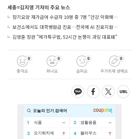
세종=김지영 기자의 주요 뉴스
장기요양 재가급여 수급자 10명 중 7명 “건강 악화해도 집에서”
보건소에서도 대학병원급 진료…전국에 AI 진료지원도구 보급
김영훈 장관 "메가특구법, 52시간 논쟁이 과잉 대표돼"
0
0
0
0
좋아요
화나요
슬퍼요
추가취재 원해요