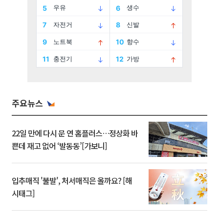
주요뉴스
22일 만에 다시 문 연 홈플러스…정상화 바
쁜데 재고 없어 ‘발동동’[가보니]
입추매직 '불발', 처서매직은 올까요? [해
시태그]