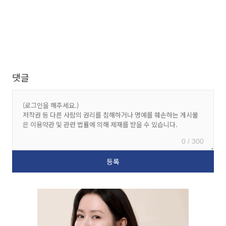
댓글
0 / 300