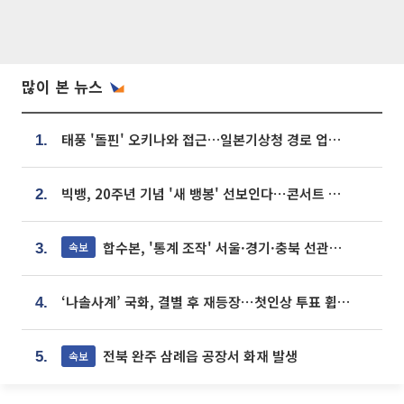
많이 본 뉴스
태풍 '돌핀' 오키나와 접근…일본기상청 경로 업데이트
1.
빅뱅, 20주년 기념 '새 뱅봉' 선보인다⋯콘서트 앞두고 팝업 개최
2.
합수본, '통계 조작' 서울·경기·충북 선관위 등 추가 압수수색
속보
3.
‘나솔사계’ 국화, 결별 후 재등장⋯첫인상 투표 휩쓸고 ‘인기녀’ 등극
4.
전북 완주 삼례읍 공장서 화재 발생
속보
5.