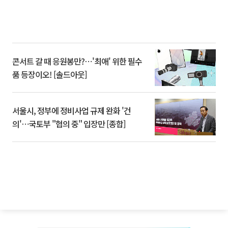
콘서트 갈 때 응원봉만?⋯'최애' 위한 필수
품 등장이오! [솔드아웃]
서울시, 정부에 정비사업 규제 완화 '건
의'⋯국토부 "협의 중" 입장만 [종합]